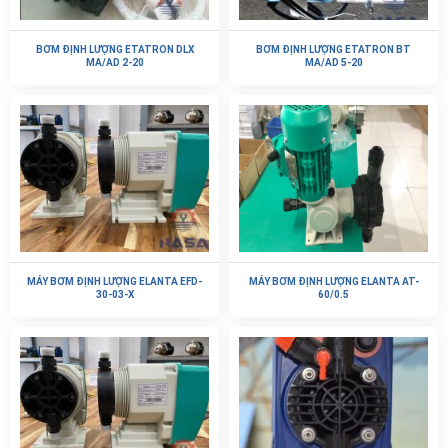
BƠM ĐỊNH LƯỢNG ETATRON DLX
BƠM ĐỊNH LƯỢNG ETATRON BT
MA/AD 2-20
MA/AD 5-20
MÁY BƠM ĐỊNH LƯỢNG ELANTA EFD-
MÁY BƠM ĐỊNH LƯỢNG ELANTA AT-
30-03-X
60/0.5