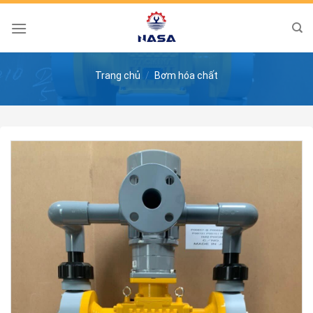
Skip
to
content
Trang chủ
/
Bơm hóa chất