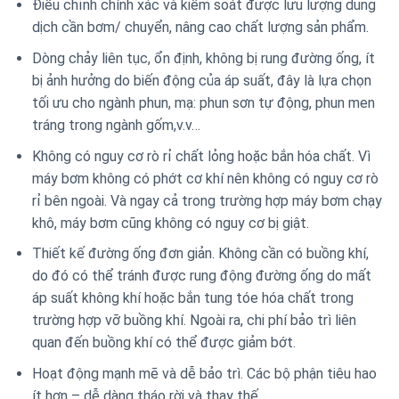
Điều chỉnh chính xác và kiểm soát được lưu lượng dung
dịch cần bơm/ chuyển, nâng cao chất lượng sản phẩm.
Dòng chảy liên tục, ổn định, không bị rung đường ống, ít
bị ảnh hưởng do biến động của áp suất, đây là lựa chọn
tối ưu cho ngành phun, mạ: phun sơn tự động, phun men
tráng trong ngành gốm,v.v…
Không có nguy cơ rò rỉ chất lỏng hoặc bắn hóa chất. Vì
máy bơm không có phớt cơ khí nên không có nguy cơ rò
rỉ bên ngoài. Và ngay cả trong trường hợp máy bơm chạy
khô, máy bơm cũng không có nguy cơ bị giật.
Thiết kế đường ống đơn giản.
Không cần có buồng khí,
do đó có thể tránh được rung động đường ống do mất
áp suất không khí hoặc bắn tung tóe hóa chất trong
trường hợp vỡ buồng khí.
Ngoài ra, chi phí bảo trì liên
quan đến buồng khí có thể được giảm bớt.
Hoạt động mạnh mẽ và dễ bảo trì. Các bộ phận tiêu hao
ít hơn – dễ dàng tháo rời và thay thế.