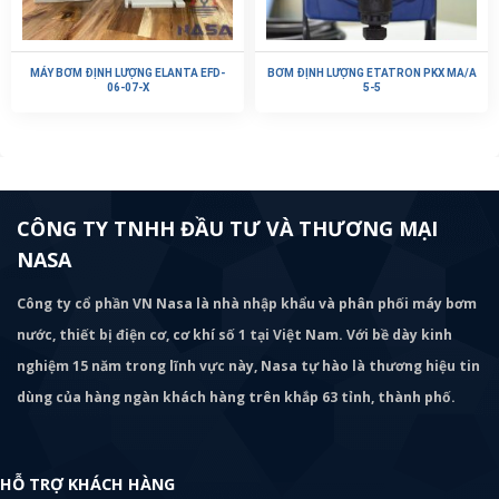
MÁY BƠM ĐỊNH LƯỢNG ELANTA EFD-
BƠM ĐỊNH LƯỢNG ETATRON PKX MA/A
06-07-X
5-5
CÔNG TY TNHH ĐẦU TƯ VÀ THƯƠNG MẠI
NASA
Công ty cổ phần VN Nasa là nhà nhập khẩu và phân phối máy bơm
nước, thiết bị điện cơ, cơ khí số 1 tại Việt Nam. Với bề dày kinh
nghiệm 15 năm trong lĩnh vực này, Nasa tự hào là thương hiệu tin
dùng của hàng ngàn khách hàng trên khắp 63 tỉnh, thành phố.
HỖ TRỢ KHÁCH HÀNG