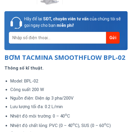
Hãy để lại
SĐT, chuyên viên tư vấn
của chúng tôi sẽ
gọi ngay cho bạn
miễn phí!
BƠM TACMINA SMOOTHFLOW BPL-02
Thông số kĩ thuật.
Model: BPL-02
Công suất 200 W
Nguồn điện: Điện áp 3 pha/200V
Lưu lượng tối đa: 0.2 L/min
o
Nhiệt độ môi trường: 0 – 40
C
o
o
Nhiệt độ chất lỏng: PVC (0 – 40
C), SUS (0 – 60
C)