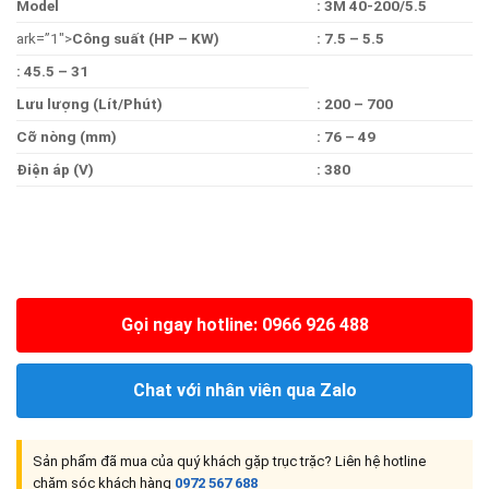
Model
: 3M 40-200/5.5
ark=”1″>
Công suất (HP – KW)
: 7.5 – 5.5
: 45.5 – 31
Lưu lượng (Lít/Phút)
: 200 – 700
Cỡ nòng (mm)
: 76 – 49
Điện áp (V)
: 380
Gọi ngay hotline: 0966 926 488
Chat với nhân viên qua Zalo
Sản phẩm đã mua của quý khách gặp trục trặc? Liên hệ hotline
chăm sóc khách hàng
0972 567 688