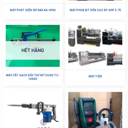
MÁY PHÁT ĐIỆN YATAKA KA-4900
MÁY PHUN XỊT RỬA CAO ÁP GHP 5-75
HẾT HÀNG
MÁY CẮT GẠCH ĐẨY TAY INTOUGH TC-
MÁY TIỆN
1000H