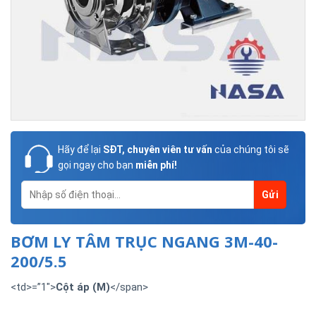
Hãy để lại
SĐT, chuyên viên tư vấn
của chúng tôi sẽ
gọi ngay cho bạn
miễn phí!
BƠM LY TÂM TRỤC NGANG 3M-40-
200/5.5
<td>
=”1″>
Cột áp (M)
</spa
n>