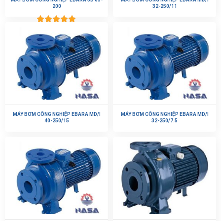
200
32-250/11
Được xếp
hạng
5.00
5 sao
MÁY BƠM CÔNG NGHIỆP EBARA MD/I
MÁY BƠM CÔNG NGHIỆP EBARA MD/I
40-250/15
32-250/7.5