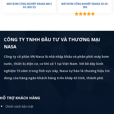
MÁY BƠM CÔNG NGHIỆP EBARA MD/I
MÁY BƠM CÔNG NGHIỆP EBARA 3D 65-
50-250/22
200
Được xếp
hạng
5.00
5 sao
CÔNG TY TNHH ĐẦU TƯ VÀ THƯƠNG MẠI
NASA
Công ty cổ phần VN Nasa là nhà nhập khẩu và phân phối máy bơm
nước, thiết bị điện cơ, cơ khí số 1 tại Việt Nam. Với bề dày kinh
nghiệm 15 năm trong lĩnh vực này, Nasa tự hào là thương hiệu tin
dùng của hàng ngàn khách hàng trên khắp 63 tỉnh, thành phố.
HỖ TRỢ KHÁCH HÀNG
Chính sách bảo mật