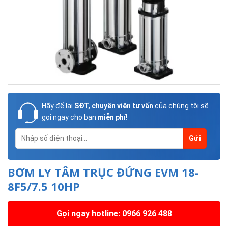
Hãy để lại
SĐT, chuyên viên tư vấn
của chúng tôi sẽ
gọi ngay cho bạn
miễn phí!
BƠM LY TÂM TRỤC ĐỨNG EVM 18-
8F5/7.5 10HP
Gọi ngay hotline: 0966 926 488