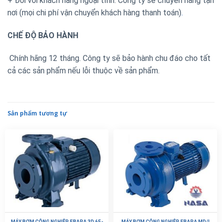
+ Đối với khách hàng ngoại tỉnh: Công ty sẽ chuyển hàng tận
nơi (mọi chi phí vận chuyển khách hàng thanh toán)
.
CHẾ ĐỘ BẢO HÀNH
Chính hãng 12 tháng. Công ty sẽ bảo hành chu đáo cho tất
cả các sản phẩm nếu lỗi thuộc về sản phẩm.
Sản phẩm tương tự
MÁY BƠM CÔNG NGHIỆP EBARA 3D 65-
MÁY BƠM CÔNG NGHIỆP EBARA MD/I