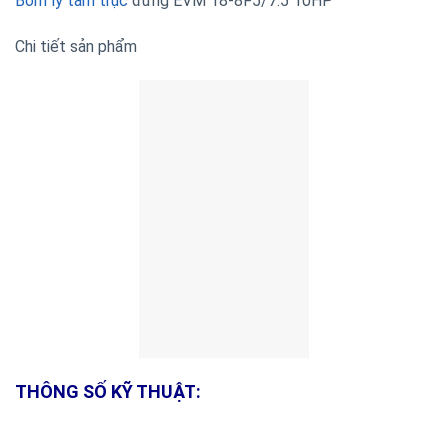
Bơm ly tâm trục
đứng EVM 18-8F5/7.5 10HP
Chi tiết sản phẩm
THÔNG SỐ KỸ THUẬT: