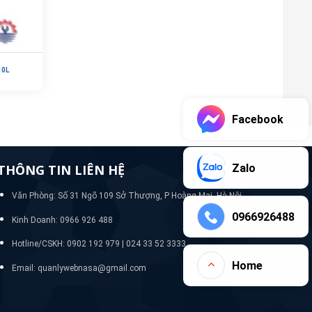
10L
Facebook
Zalo
THÔNG TIN LIÊN HỆ
Văn Phòng: Số 31 Ngõ 109 Sở Thượng, P Hoàng Mai, Hà Nội
0966926488
Kinh Doanh: 0966 926 488
Hotline/CSKH:
0902 192 979 | 024 33 52 3333
Home
Email: quanlywebnasa@gmail.com