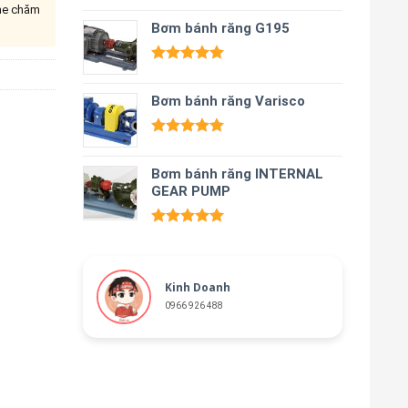
ine chăm
Được xếp
hạng
Bơm bánh răng G195
5.00
5 sao
Được xếp
hạng
5.00
Bơm bánh răng Varisco
5 sao
Được xếp
hạng
5.00
Bơm bánh răng INTERNAL
5 sao
GEAR PUMP
Được xếp
hạng
5.00
5 sao
Kinh Doanh
0966 926 488