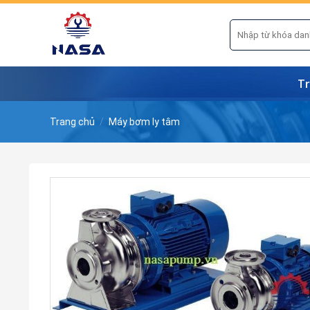
Skip
to
Tìm
kiếm:
content
Tr
Trang chủ
/
Máy bơm ly tâm