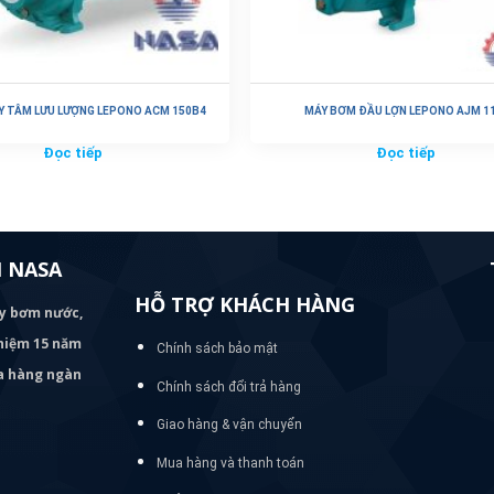
Y TÂM LƯU LƯỢNG LEPONO ACM 150B4
MÁY BƠM ĐẦU LỢN LEPONO AJM 1
Đọc tiếp
Đọc tiếp
 NASA
HỖ TRỢ KHÁCH HÀNG
áy bơm
nước,
nghiệm 15 năm
Chính sách bảo mật
ủa hàng ngàn
Chính sách đổi trả hàng
Giao hàng & vận chuyển
Mua hàng và thanh toán