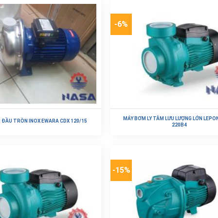
-6%
MÁY BƠM LY TÂM LƯU LƯỢNG LỚN LEP
 ĐẦU TRÒN INOX EWARA CDX 120/15
220B4
Đọc tiếp
Đọc tiếp
-15%