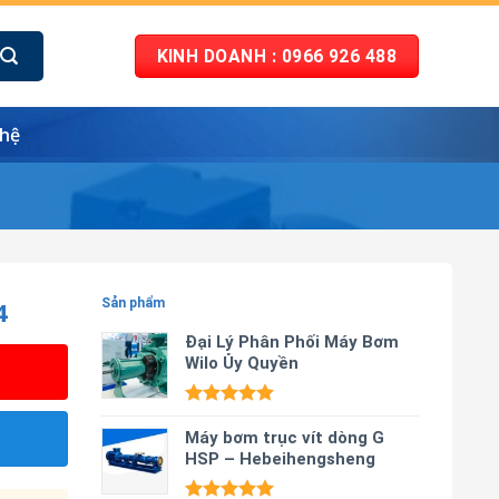
KINH DOANH : 0966 926 488
 hệ
4
Sản phẩm
Đại Lý Phân Phối Máy Bơm
Wilo Ủy Quyền
Được xếp
hạng
Máy bơm trục vít dòng G
5.00
5 sao
HSP – Hebeihengsheng