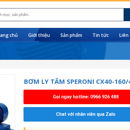
ang chủ
Giới thiệu
Sản phẩm
Tin tức
Liên
BƠM LY TÂM SPERONI CX40-160/
Gọi ngay hotline: 0966 926 488
Chat với nhân viên qua Zalo