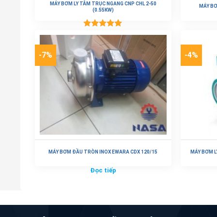
MÁY BƠM LY TÂM TRỤC NGANG CNP CHL 2-50
MÁY BƠ
(0.55KW)
Được xếp
Đọc tiếp
hạng
5.00
5 sao
-7%
-4%
MÁY BƠM ĐẦU TRÒN INOX EWARA CDX 120/15
MÁY BƠM L
Đọc tiếp