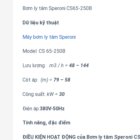
Bơm ly tâm Speroni CS65-250B
Dữ liệu kỹ thuật
Máy bơm ly tâm Speron
i
Model: CS 65-250B
Lưu lượng:
m3 / h =
48 – 144
Cột áp:
(m) =
79 – 58
Công suất:
kW =
30
Điện áp:
38
0V-50Hz
Tính năng, đặc điểm
ĐIỀU KIỆN HOẠT ĐỘNG của Bơm ly tâm Speroni C