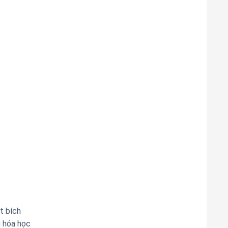
t bích
g hóa học