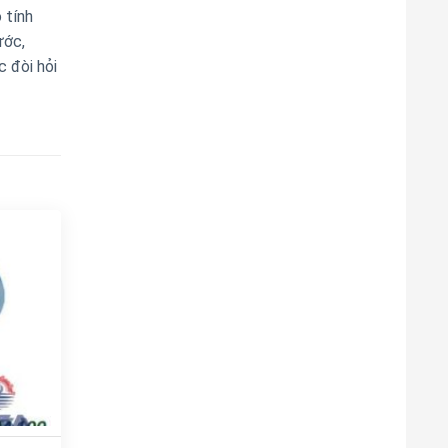
 tính
ước,
c đòi hỏi