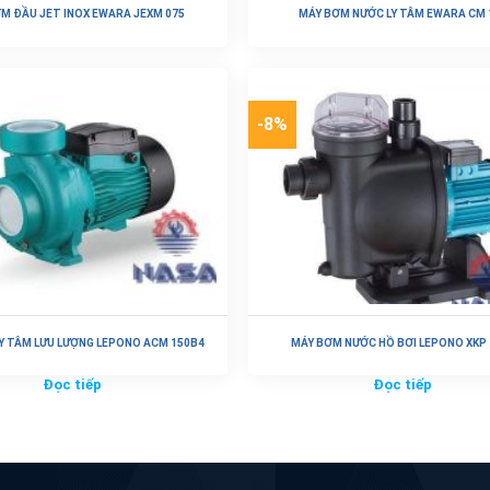
M ĐẦU JET INOX EWARA JEXM 075
MÁY BƠM NƯỚC LY TÂM EWARA CM 
Đọc tiếp
Đọc tiếp
-8%
Y TÂM LƯU LƯỢNG LEPONO ACM 150B4
MÁY BƠM NƯỚC HỒ BƠI LEPONO XKP 
Đọc tiếp
Đọc tiếp