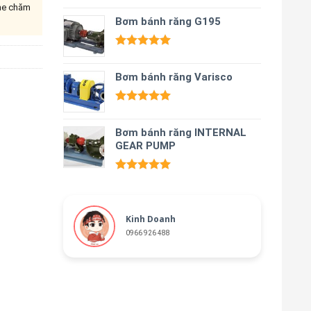
ine chăm
Được xếp
hạng
Bơm bánh răng G195
5.00
5 sao
Được xếp
hạng
5.00
Bơm bánh răng Varisco
5 sao
Được xếp
hạng
5.00
Bơm bánh răng INTERNAL
5 sao
GEAR PUMP
Được xếp
hạng
5.00
5 sao
Kinh Doanh
0966 926 488