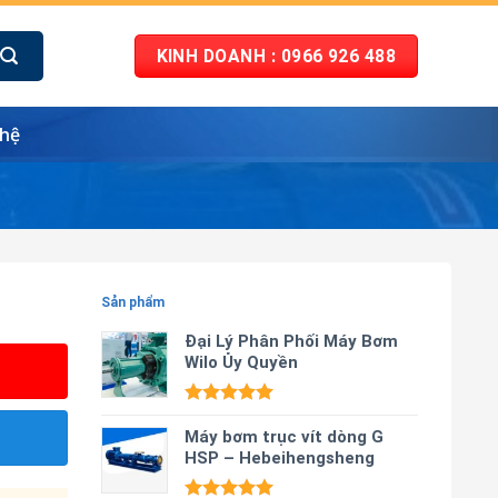
KINH DOANH : 0966 926 488
 hệ
Sản phẩm
Đại Lý Phân Phối Máy Bơm
Wilo Ủy Quyền
Được xếp
hạng
Máy bơm trục vít dòng G
5.00
5 sao
HSP – Hebeihengsheng