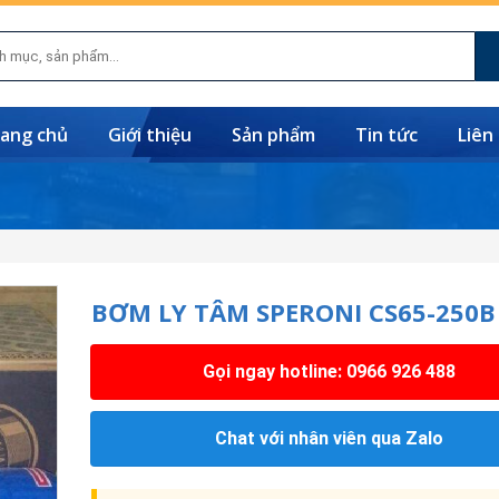
ang chủ
Giới thiệu
Sản phẩm
Tin tức
Liên
BƠM LY TÂM SPERONI CS65-250B
Gọi ngay hotline: 0966 926 488
Chat với nhân viên qua Zalo