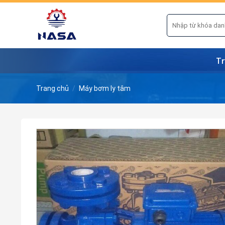
Skip
to
Tìm
kiếm:
content
Tr
Trang chủ
/
Máy bơm ly tâm