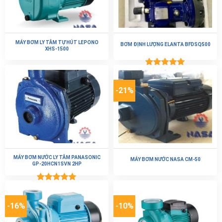
MÁY BƠM LY TÂM TỰ HÚT LEPONO
BƠM ĐỊNH LƯỢNG ELANTA BFDSQ500
XHS-1500
Được xếp
hạng
5.00
5 sao
-21%
MÁY BƠM NƯỚC LY TÂM PANASONIC
MÁY BƠM NƯỚC NASA CM-50
GP-20HCN1SVN 2HP
Được xếp
hạng
5.00
5 sao
-16%
-10%