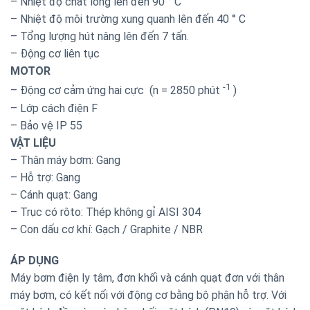
– Nhiệt độ chất lỏng lên đến 90 ° C
– Nhiệt độ môi trường xung quanh lên đến 40 ° C
– Tổng lượng hút nâng lên đến 7 tấn.
– Động cơ liên tục
MOTOR
-1
– Động cơ cảm ứng hai cực (n = 2850 phút
)
– Lớp cách điện F
– Bảo vệ IP 55
VẬT LIỆU
– Thân máy bơm: Gang
– Hỗ trợ: Gang
– Cánh quạt: Gang
– Trục có rôto: Thép không gỉ AISI 304
– Con dấu cơ khí: Gạch / Graphite / NBR
ÁP DỤNG
Máy bơm điện ly tâm, đơn khối và cánh quạt đơn với thân
máy bơm, có kết nối với động cơ bằng bộ phận hỗ trợ. Với