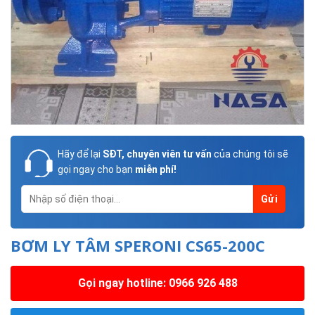
Hãy để lại
SĐT, chuyên viên tư vấn
của chúng tôi sẽ
gọi ngay cho bạn
miễn phí!
BƠM LY TÂM SPERONI CS65-200C
Gọi ngay hotline: 0966 926 488