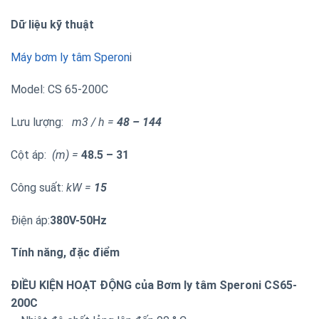
Dữ liệu kỹ thuật
Máy bơm ly tâm Speron
i
Model: CS 65-200C
Lưu lượng:
m3 / h =
48 – 144
Cột áp:
(m) =
48.5 – 31
Công suất:
kW =
15
Điện áp:
38
0V-50Hz
Tính năng, đặc điểm
ĐIỀU KIỆN HOẠT ĐỘNG của Bơm ly tâm Speroni CS65-
200C