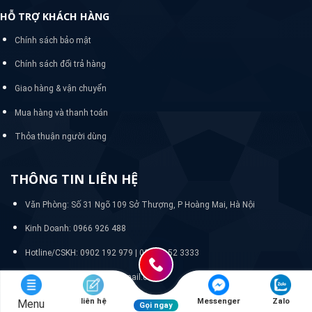
HỖ TRỢ KHÁCH HÀNG
Chính sách bảo mật
Chính sách đổi trả hàng
Giao hàng & vận chuyển
Mua hàng và thanh toán
Thỏa thuận người dùng
THÔNG TIN LIÊN HỆ
Văn Phòng: Số 31 Ngõ 109 Sở Thượng, P Hoàng Mai, Hà Nội
Kinh Doanh: 0966 926 488
Hotline/CSKH:
0902 192 979 | 024 33 52 3333
Email: quanlywebnasa@gmail.com
liên hệ
Messenger
Zalo
Menu
Gọi ngay