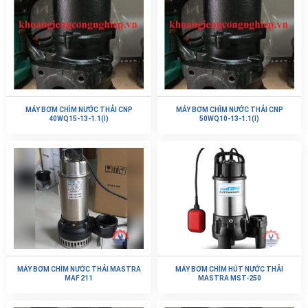
MÁY BƠM CHÌM NƯỚC THẢI CNP
MÁY BƠM CHÌM NƯỚC THẢI CNP
40WQ15-13-1.1(I)
50WQ10-13-1.1(I)
MÁY BƠM CHÌM NƯỚC THẢI MASTRA
MÁY BƠM CHÌM HÚT NƯỚC THẢI
MAF 211
MASTRA MST-250