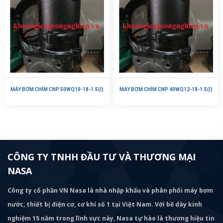
MÁY BƠM CHÌM CNP 50WQ10-18-1.5(I)
MÁY BƠM CHÌM CNP 40WQ12-18-1.5(I)
CÔNG TY TNHH ĐẦU TƯ VÀ THƯƠNG MẠI
NASA
Công ty cổ phần VN Nasa là nhà nhập khẩu và phân phối máy bơm
nước, thiết bị điện cơ, cơ khí số 1 tại Việt Nam. Với bề dày kinh
nghiệm 15 năm trong lĩnh vực này, Nasa tự hào là thương hiệu tin