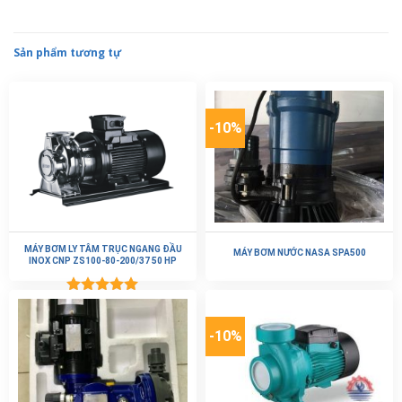
Sản phẩm tương tự
-10%
MÁY BƠM LY TÂM TRỤC NGANG ĐẦU
MÁY BƠM NƯỚC NASA SPA500
INOX CNP ZS100-80-200/37 50 HP
Được xếp
hạng
5.00
5 sao
-10%