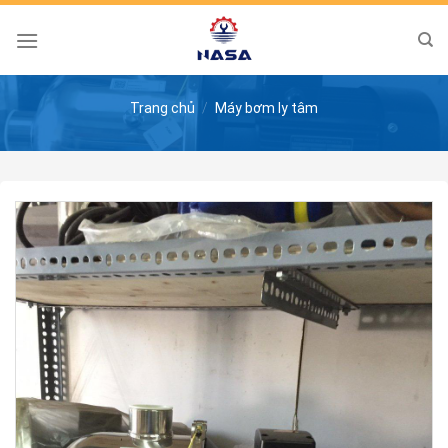
Skip
to
content
Trang chủ
/
Máy bơm ly tâm