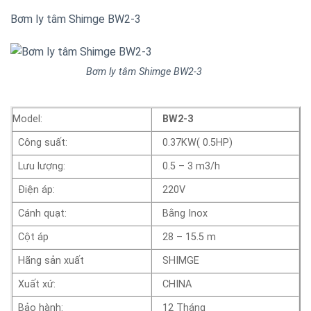
Bơm ly tâm Shimge BW2-3
Bơm ly tâm Shimge BW2-3
Model:
BW2-3
Công suất:
0.37KW( 0.5HP)
Lưu lượng:
0.5 – 3 m3/h
Điện áp:
220V
Cánh quạt:
Bằng Inox
Cột áp
28 – 15.5 m
Hãng sản xuất
SHIMGE
Xuất xứ:
CHINA
Bảo hành:
12 Tháng