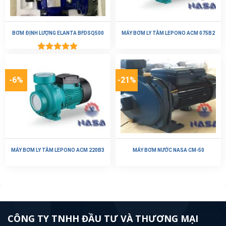
BƠM ĐỊNH LƯỢNG ELANTA BFDSQ500
MÁY BƠM LY TÂM LEPONO ACM 075B2
Được xếp
hạng
5.00
5 sao
-6%
-21%
MÁY BƠM LY TÂM LEPONO ACM 220B3
MÁY BƠM NƯỚC NASA CM-50
CÔNG TY TNHH ĐẦU TƯ VÀ THƯƠNG MẠI