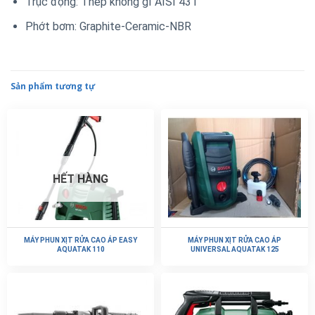
Trục động: Thép không gỉ AISI 431
Phớt bơm: Graphite-Ceramic-NBR
Sản phẩm tương tự
HẾT HÀNG
MÁY PHUN XỊT RỬA CAO ÁP EASY
MÁY PHUN XỊT RỬA CAO ÁP
AQUATAK 110
UNIVERSAL AQUATAK 125