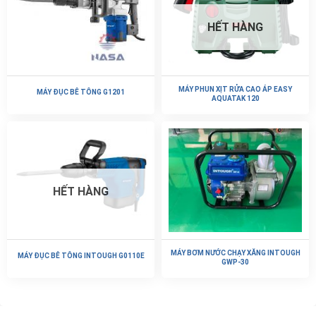
HẾT HÀNG
MÁY PHUN XỊT RỬA CAO ÁP EASY
MÁY ĐỤC BÊ TÔNG G1201
AQUATAK 120
HẾT HÀNG
MÁY BƠM NƯỚC CHẠY XĂNG INTOUGH
MÁY ĐỤC BÊ TÔNG INTOUGH G0110E
GWP-30