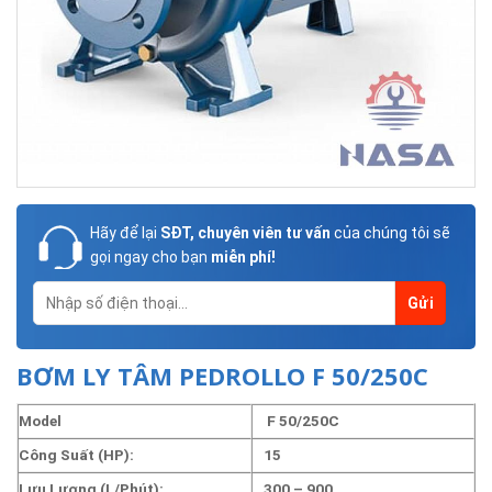
Hãy để lại
SĐT, chuyên viên tư vấn
của chúng tôi sẽ
gọi ngay cho bạn
miễn phí!
BƠM LY TÂM PEDROLLO F 50/250C
Model
F 50/250C
Công Suất (HP):
15
Lưu Lượng (L/Phút):
300 – 900