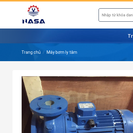
Skip
to
Tìm
kiếm:
content
Tr
Trang chủ
/
Máy bơm ly tâm