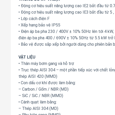
• Động cơ hiệu suất năng lượng cao IE2 bắt đầu từ 0
• Động cơ hiệu suất năng lượng cao IE3 bắt đầu từ 5 
• Lớp cách điện F
• Xếp hạng bảo vệ IP55
• Điện áp ba pha 230 / 400V ± 10% 50Hz lên tới 4 kW,
điện áp ba pha 400 / 690V ± 10% 50Hz từ 5.5 kW trở 
• Bảo vệ được sắp xếp bởi người dùng cho phiên bản 
VẬT LIỆU
• Thân máy bơm gang và hỗ trợ
• Trục thép AISI 304 – một phần tiếp xúc với chất lỏ
thép AISI 420 (MMD)
• Con dấu cơ khí được làm bằng:
– Carbon / Gốm / NBR (MD)
– SiC / SiC / NBR (MMD)
• Cánh quạt làm bằng:
– Thép AISI 304 (MD)
– Phụ kiện gang (MMD)