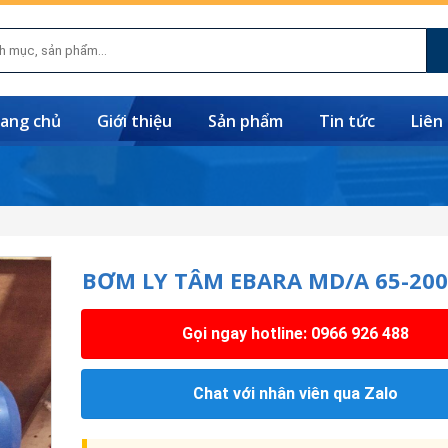
ang chủ
Giới thiệu
Sản phẩm
Tin tức
Liên
BƠM LY TÂM EBARA MD/A 65-200
Gọi ngay hotline: 0966 926 488
Chat với nhân viên qua Zalo