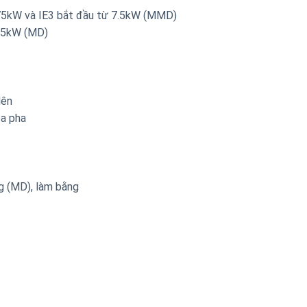
.75kW và IE3 bắt đầu từ 7.5kW (MMD)
, 5kW (MD)
lên
ba pha
ng (MD), làm bằng