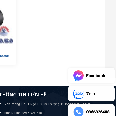
ONO ACM
Facebook
Zalo
THÔNG TIN LIÊN HỆ
Văn Phòng: Số 31 Ngõ 109 Sở Thượng, P Hoàng Mai, Hà Nội
0966926488
Kinh Doanh: 0966 926 488