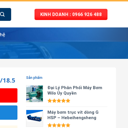
KINH DOANH : 0966 926 488
 hệ
/18.5
Sản phẩm
Đại Lý Phân Phối Máy Bơm
Wilo Ủy Quyền
Được xếp
hạng
Máy bơm trục vít dòng G
5.00
5 sao
HSP – Hebeihengsheng