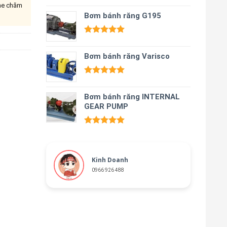
ine chăm
Được xếp
hạng
Bơm bánh răng G195
5.00
5 sao
Được xếp
hạng
5.00
Bơm bánh răng Varisco
5 sao
Được xếp
hạng
5.00
Bơm bánh răng INTERNAL
5 sao
GEAR PUMP
Được xếp
hạng
5.00
5 sao
Kinh Doanh
0966 926 488