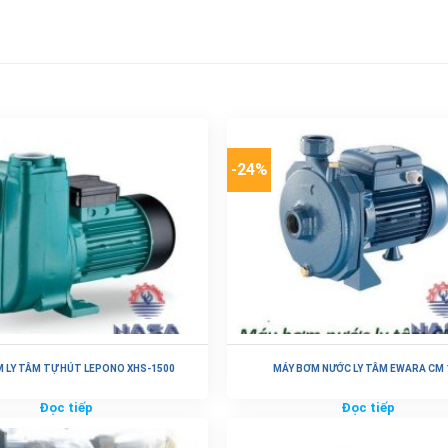
-24%
 LY TÂM TỰ HÚT LEPONO XHS-1500
MÁY BƠM NƯỚC LY TÂM EWARA CM 
Đọc tiếp
Đọc tiếp