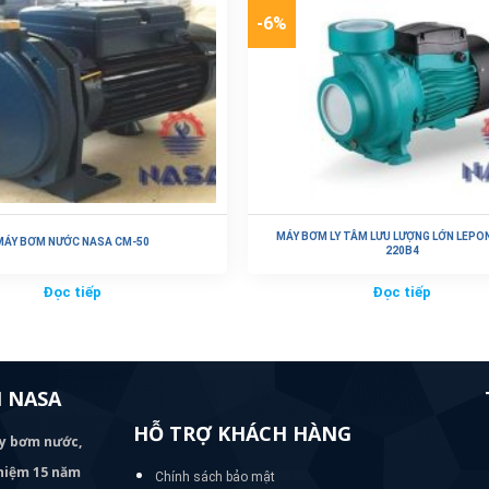
-6%
MÁY BƠM LY TÂM LƯU LƯỢNG LỚN LEP
MÁY BƠM NƯỚC NASA CM-50
220B4
Đọc tiếp
Đọc tiếp
 NASA
HỖ TRỢ KHÁCH HÀNG
áy bơm
nước,
nghiệm 15 năm
Chính sách bảo mật