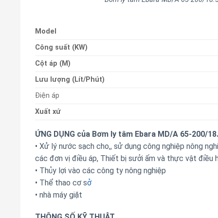
Model
Công suất (KW)
Cột áp (M)
Lưu lượng (Lít/Phút)
Điện áp
Xuất xứ
ỨNG DỤNG của Bơm ly tâm Ebara MD/A 65-200/18
• Xử lý nước sạch cho,, sử dụng công nghiệp nông ngh
các đơn vị điều áp, Thiết bị sưởi ấm và thực vật điều 
• Thủy lợi vào các công ty nông nghiệp
• Thể thao cơ s
ở
• nhà máy giặt
THÔNG SỐ KỸ THUẬT