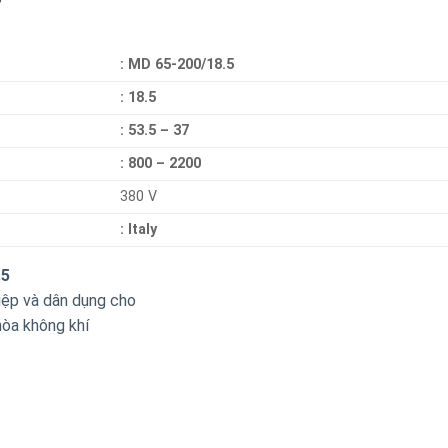
: MD 65-200/18.5
: 18.5
: 53.5 – 37
: 800 – 2200
380 V
: Italy
.5
iệp và dân dụng cho
hòa không khí