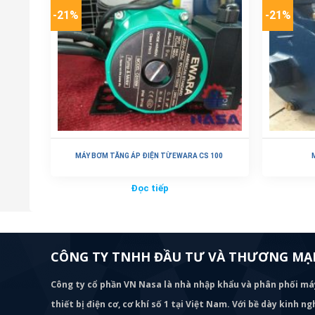
-21%
-21%
MÁY BƠM TĂNG ÁP ĐIỆN TỪ EWARA CS 100
Đọc tiếp
CÔNG TY TNHH ĐẦU TƯ VÀ THƯƠNG MẠI
Công ty cổ phần VN Nasa là nhà nhập khẩu và phân phối m
thiết bị điện cơ, cơ khí số 1 tại Việt Nam. Với bề dày kinh 