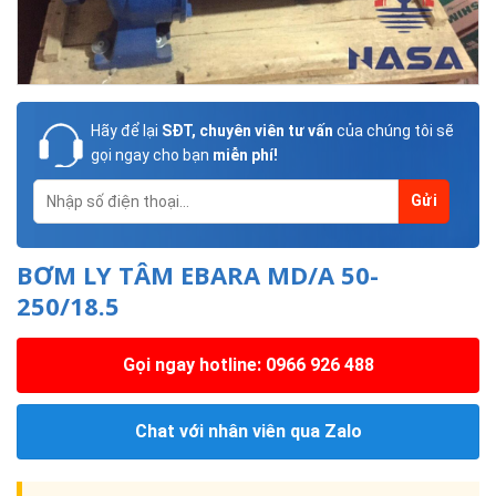
Hãy để lại
SĐT, chuyên viên tư vấn
của chúng tôi sẽ
gọi ngay cho bạn
miễn phí!
BƠM LY TÂM EBARA MD/A 50-
250/18.5
Gọi ngay hotline: 0966 926 488
Chat với nhân viên qua Zalo