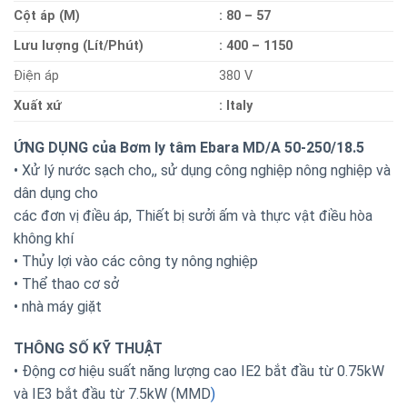
Cột áp (M)
: 80 – 57
Lưu lượng (Lít/Phút)
: 400 – 1150
Điện áp
380 V
Xuất xứ
: Italy
ỨNG DỤNG của Bơm ly tâm Ebara MD/A 50-250/18.5
• Xử lý nước sạch cho,, sử dụng công nghiệp nông nghiệp và
dân dụng cho
các đơn vị điều áp, Thiết bị sưởi ấm và thực vật điều hòa
không khí
• Thủy lợi vào các công ty nông nghiệp
• Thể thao cơ sở
• nhà máy giặt
THÔNG SỐ KỸ THUẬT
• Động cơ hiệu suất năng lượng cao IE2 bắt đầu từ 0.75kW
và IE3 bắt đầu từ 7.5kW (MMD
)