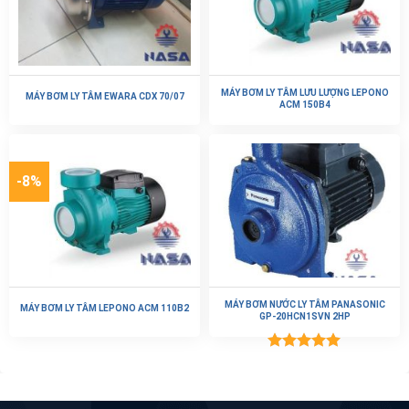
MÁY BƠM LY TÂM LƯU LƯỢNG LEPONO
MÁY BƠM LY TÂM EWARA CDX 70/07
ACM 150B4
-8%
MÁY BƠM NƯỚC LY TÂM PANASONIC
MÁY BƠM LY TÂM LEPONO ACM 110B2
GP-20HCN1SVN 2HP
Được xếp
hạng
5.00
5 sao