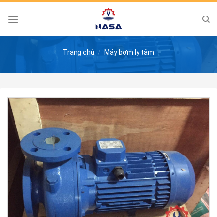
Skip
to
content
Trang chủ
/
Máy bơm ly tâm