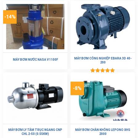
-14%
MÁY BƠM CÔNG NGHIỆP EBARA 3D 40-
MÁY BƠM NƯỚC NASA V1100F
200
Được xếp
hạng
5.00
5 sao
-8%
MÁY BƠM LY TÂM TRỤC NGANG CNP
MÁY BƠM CHÂN KHÔNG LEPONO XHS
CHL 2-50 (0.55KW)
2000