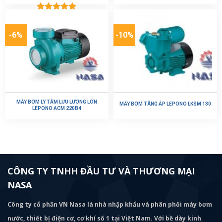
Được xếp
hạng
5.00
5 sao
-6%
-10%
MÁY BƠM LY TÂM LƯU LƯỢNG LỚN
MÁY BƠM TĂNG ÁP LEPONO LKSM 130
LEPONO ACM 220B4
CÔNG TY TNHH ĐẦU TƯ VÀ THƯƠNG MẠI
NASA
Công ty cổ phần VN Nasa là nhà nhập khẩu và phân phối máy bơm
nước, thiết bị điện cơ, cơ khí số 1 tại Việt Nam. Với bề dày kinh