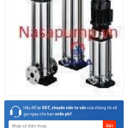
Hãy để lại
SĐT, chuyên viên tư vấn
của chúng tôi sẽ
gọi ngay cho bạn
miễn phí!