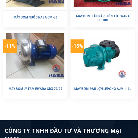
MÁY BƠM TĂNG ÁP ĐIỆN TỪ EWARA
MÁY BƠM NƯỚC NASA CM-50
CS 100
-11%
-15%
MÁY BƠM LY TÂM EWARA CDX 70/07
MÁY BƠM ĐẦU LỢN LEPONO AJM 110L
CÔNG TY TNHH ĐẦU TƯ VÀ THƯƠNG MẠI