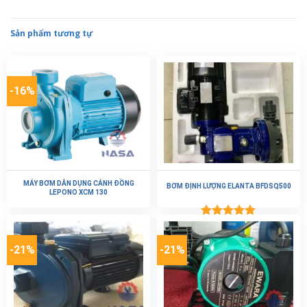
Sản phẩm tương tự
-16%
MÁY BƠM DÂN DỤNG CÁNH ĐỒNG
BƠM ĐỊNH LƯỢNG ELANTA BFDSQ500
LEPONO XCM 130
Được xếp
hạng
5.00
5 sao
-21%
-21%