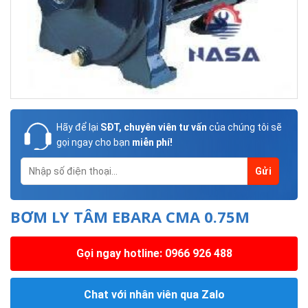
Hãy để lại
SĐT, chuyên viên tư vấn
của chúng tôi sẽ
gọi ngay cho bạn
miễn phí!
BƠM LY TÂM EBARA CMA 0.75M
Gọi ngay hotline: 0966 926 488
Chat với nhân viên qua Zalo