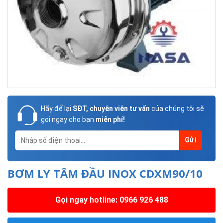
Hãy để lại
SĐT, chuyên viên tư vấn
của chúng tôi sẽ
gọi ngay cho bạn
miễn phí!
BƠM LY TÂM ĐẦU INOX CDXM90/10
Gọi ngay hotline: 0966 926 488