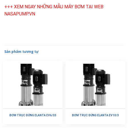
+++ XEM NGAY NHỮNG MẪU MÁY BƠM TẠI WEB
NASAPUMP.VN
Sản phẩm tương tự
BƠM TRỤC ĐỨNG ELANTA EV6/33
BƠM TRỤC ĐỨNG ELANTA EV10/3