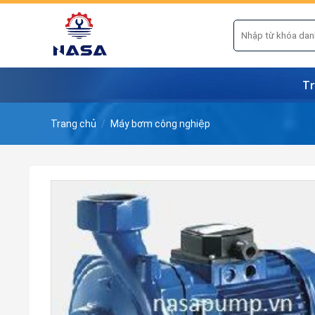
Skip
to
Tìm
kiếm:
content
Tr
Trang chủ
/
Máy bơm công nghiệp