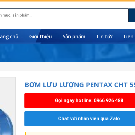
ang chủ
Giới thiệu
Sản phẩm
Tin tức
Liên
BƠM LƯU LƯỢNG PENTAX CHT 5
Gọi ngay hotline: 0966 926 488
Chat với nhân viên qua Zalo