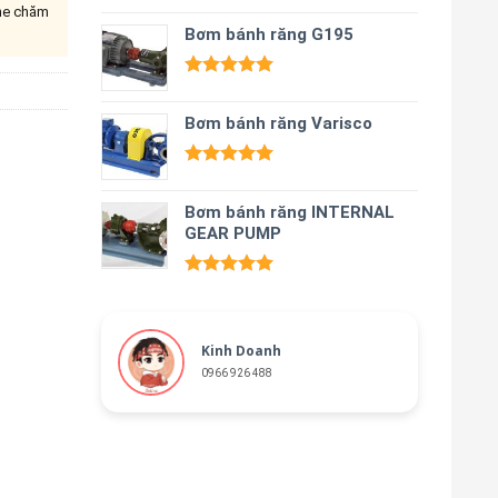
ine chăm
Được xếp
hạng
Bơm bánh răng G195
5.00
5 sao
Được xếp
hạng
5.00
Bơm bánh răng Varisco
5 sao
Được xếp
hạng
5.00
Bơm bánh răng INTERNAL
5 sao
GEAR PUMP
Được xếp
hạng
5.00
5 sao
Kinh Doanh
0966 926 488