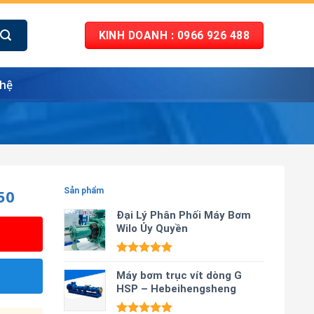
KINH DOANH : 0966 926 488
 hệ
50
Sản phẩm
Đại Lý Phân Phối Máy Bơm
Wilo Ủy Quyền
Được xếp
hạng
Máy bơm trục vít dòng G
5.00
5 sao
HSP – Hebeihengsheng