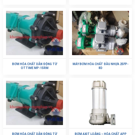
BƠM HÓA CHẤT DẪN ĐỘNG TỪ
MÁY BƠM HÓA CHẤT ĐẦU NHỰA 25FP-
OTTIME MP-15RM
8D
BƠM HÓA CHẤT DẪN ĐỘNG TỪ
BƠM AXIT LOÃNG – HÓA CHẤT APP