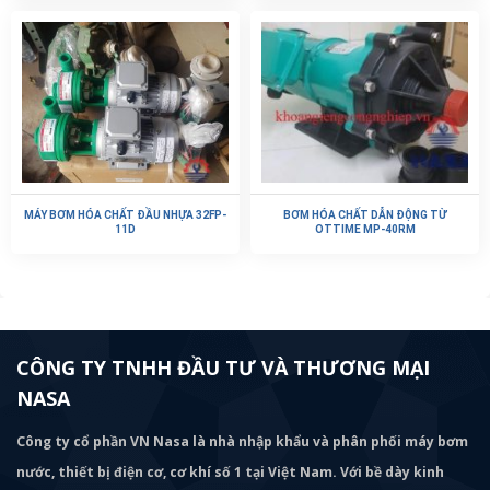
MÁY BƠM HÓA CHẤT ĐẦU NHỰA 32FP-
BƠM HÓA CHẤT DẪN ĐỘNG TỪ
11D
OTTIME MP-40RM
CÔNG TY TNHH ĐẦU TƯ VÀ THƯƠNG MẠI
NASA
Công ty cổ phần VN Nasa là nhà nhập khẩu và phân phối máy bơm
nước, thiết bị điện cơ, cơ khí số 1 tại Việt Nam. Với bề dày kinh