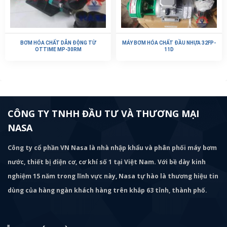
BƠM HÓA CHẤT DẪN ĐỘNG TỪ
MÁY BƠM HÓA CHẤT ĐẦU NHỰA 32FP-
OTTIME MP-30RM
11D
CÔNG TY TNHH ĐẦU TƯ VÀ THƯƠNG MẠI
NASA
Công ty cổ phần VN Nasa là nhà nhập khẩu và phân phối máy bơm
nước, thiết bị điện cơ, cơ khí số 1 tại Việt Nam. Với bề dày kinh
nghiệm 15 năm trong lĩnh vực này, Nasa tự hào là thương hiệu tin
dùng của hàng ngàn khách hàng trên khắp 63 tỉnh, thành phố.