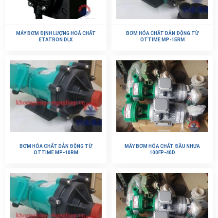
MÁY BƠM ĐỊNH LƯỢNG HOÁ CHẤT
BƠM HÓA CHẤT DẪN ĐỘNG TỪ
ETATRON DLX
OTTIME MP-15RM
BƠM HÓA CHẤT DẪN ĐỘNG TỪ
MÁY BƠM HÓA CHẤT ĐẦU NHỰA
OTTIME MP-10RM
100FP-40D