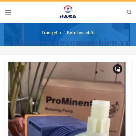
Skip
to
content
Trang chủ
/
Bơm hóa chất