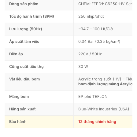
Dòng sản phẩm
CHEM-FEED® C6250-HV Serie
Tốc độ hành trình (SPM)
250 nhịp/phút
Lưu lượng (50Hz)
~94.7 – 100 Lít/Giờ
Áp suất làm việc
0.34 Bar (0.35 kg/cm²)
Điện áp
220V / 50Hz
Công suất tiêu thụ
30 W
Vật liệu đầu bơm
Acrylic trong suốt (HV) – Tiêu 
bơm định lượng màng Acrylic
ca
Màng bơm
EP phủ TEFLON
Hãng sản xuất
Blue-White Industries (USA)
Bảo hành
12 tháng chính hãng