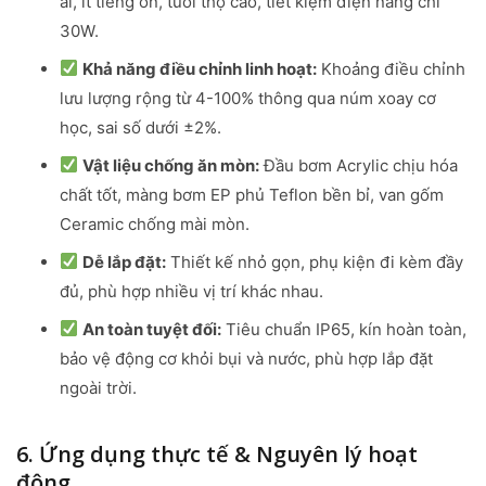
ái, ít tiếng ồn, tuổi thọ cao, tiết kiệm điện năng chỉ
30W.
Khả năng điều chỉnh linh hoạt:
Khoảng điều chỉnh
lưu lượng rộng từ 4-100% thông qua núm xoay cơ
học, sai số dưới ±2%.
Vật liệu chống ăn mòn:
Đầu bơm Acrylic chịu hóa
chất tốt, màng bơm EP phủ Teflon bền bỉ, van gốm
Ceramic chống mài mòn.
Dễ lắp đặt:
Thiết kế nhỏ gọn, phụ kiện đi kèm đầy
đủ, phù hợp nhiều vị trí khác nhau.
An toàn tuyệt đối:
Tiêu chuẩn IP65, kín hoàn toàn,
bảo vệ động cơ khỏi bụi và nước, phù hợp lắp đặt
ngoài trời.
6. Ứng dụng thực tế & Nguyên lý hoạt
động