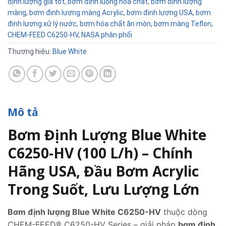
định lượng giá tốt
,
bơm định luọng hóa chất
,
bơm định lượng
màng
,
bơm định lượng màng Acrylic
,
bơm định lượng USA
,
bơm
định lượng xử lý nước
,
bơm hóa chất ăn mòn
,
bơm màng Teflon
,
CHEM-FEED C6250-HV
,
NASA phân phối
Thương hiệu:
Blue White
Mô tả
Bơm Định Lượng Blue White
C6250-HV (100 L/h) – Chính
Hãng USA, Đầu Bơm Acrylic
Trong Suốt, Lưu Lượng Lớn
Bơm định lượng Blue White C6250-HV
thuộc dòng
CHEM-FEED® C6250-HV Series – giải pháp
bơm định