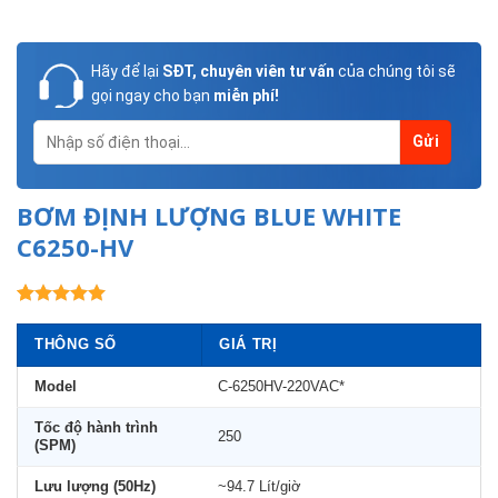
Hãy để lại
SĐT, chuyên viên tư vấn
của chúng tôi sẽ
gọi ngay cho bạn
miễn phí!
BƠM ĐỊNH LƯỢNG BLUE WHITE
C6250-HV
5.00
1
trên 5
dựa trên
THÔNG SỐ
GIÁ TRỊ
đánh giá
Model
C-6250HV-220VAC*
Tốc độ hành trình
250
(SPM)
Lưu lượng (50Hz)
~94.7 Lít/giờ