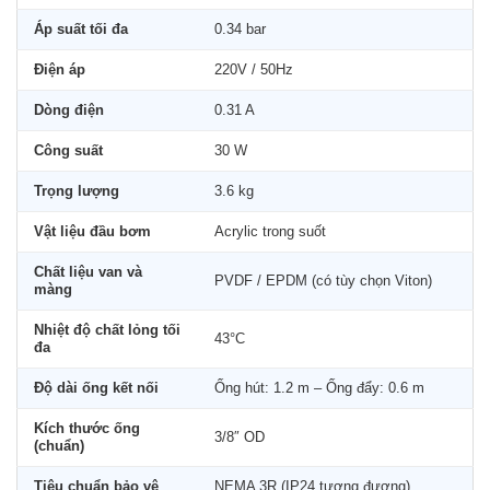
Áp suất tối đa
0.34 bar
Điện áp
220V / 50Hz
Dòng điện
0.31 A
Công suất
30 W
Trọng lượng
3.6 kg
Vật liệu đầu bơm
Acrylic trong suốt
Chất liệu van và
PVDF / EPDM (có tùy chọn Viton)
màng
Nhiệt độ chất lỏng tối
43°C
đa
Độ dài ống kết nối
Ống hút: 1.2 m – Ống đẩy: 0.6 m
Kích thước ống
3/8″ OD
(chuẩn)
Tiêu chuẩn bảo vệ
NEMA 3R (IP24 tương đương)