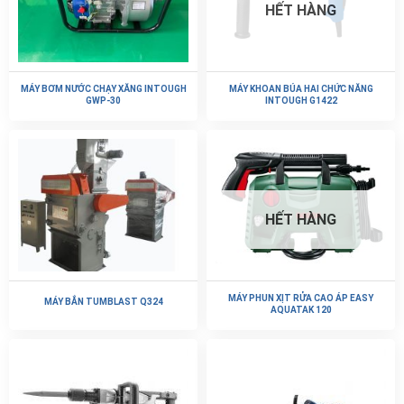
HẾT HÀNG
MÁY BƠM NƯỚC CHẠY XĂNG INTOUGH
MÁY KHOAN BÚA HAI CHỨC NĂNG
GWP-30
INTOUGH G1422
HẾT HÀNG
MÁY PHUN XỊT RỬA CAO ÁP EASY
MÁY BẮN TUMBLAST Q324
AQUATAK 120