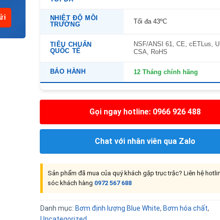
NHIỆT ĐỘ MÔI
Tối đa 43ºC
TRƯỜNG
NSF/ANSI 61, CE, cETLus, U
TIÊU CHUẨN
QUỐC TẾ
CSA, RoHS
BẢO HÀNH
12 Tháng chính hãng
Gọi ngay hotline: 0966 926 488
Chat với nhân viên qua Zalo
Sản phẩm đã mua của quý khách gặp trục trặc? Liên hệ hotl
sóc khách hàng
0972 567 688
Danh mục:
Bơm định lượng Blue White
,
Bơm hóa chất
,
Uncategorized