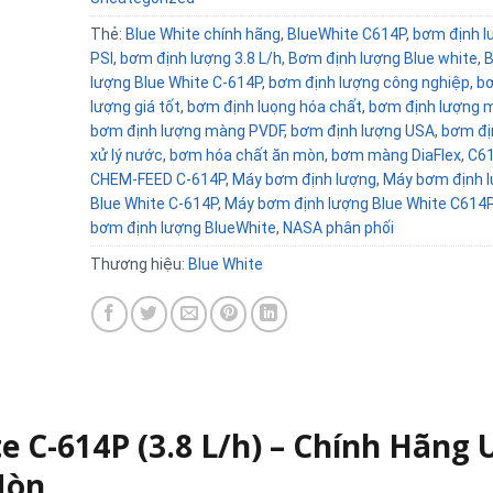
Thẻ:
Blue White chính hãng
,
BlueWhite C614P
,
bơm định l
PSI
,
bơm định lượng 3.8 L/h
,
Bơm định lượng Blue white
,
B
lượng Blue White C-614P
,
bơm định lượng công nghiệp
,
bơ
lượng giá tốt
,
bơm định luọng hóa chất
,
bơm định lượng 
bơm định lượng màng PVDF
,
bơm định lượng USA
,
bơm đị
xử lý nước
,
bơm hóa chất ăn mòn
,
bơm màng DiaFlex
,
C6
CHEM-FEED C-614P
,
Máy bơm định lượng
,
Máy bơm định 
Blue White C-614P
,
Máy bơm định lượng Blue White C614
bơm định lượng BlueWhite
,
NASA phân phối
Thương hiệu:
Blue White
 C-614P (3.8 L/h) – Chính Hãng 
Mòn