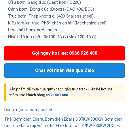
– Đầu bơm: Gang đúc (Cast iron FC200)
– Cánh bơm: Đồng đúc (Bronze-CAC 406/BC6)
– Trục bơm: Thép không gỉ (403 Stailess steel)
– Kiểu làm kín trục: Phốt chèn cơ khí (Mechanicalseal)
– Lưu chất bơm: nước sạch
– Nhiệt độ lưu chất: 0>100 độ C (Max 120 độ C)
Gọi ngay hotline: 0966 926 488
Chat với nhân viên qua Zalo
Sản phẩm đã mua của quý khách gặp trục trặc? Liên hệ hotline
chăm sóc khách hàng
0972 567 688
Danh mục:
Uncategorized
Thẻ:
Bơm điện Ebara
,
Bơm điện Ebara 0.37KW-330KW
,
Bơm điện
rời trục Ebara ráp với motor ELektrim từ 0.37KW-330KW 2POLE
,