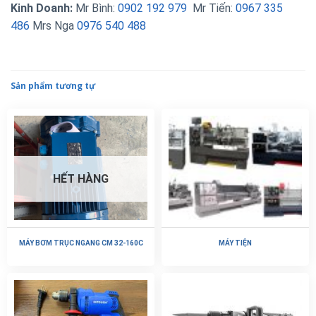
Kinh Doanh:
Mr Bình:
0902 192 979
Mr Tiến:
0967 335
486
Mrs Nga
0976 540 488
Sản phẩm tương tự
HẾT HÀNG
MÁY BƠM TRỤC NGANG CM 32-160C
MÁY TIỆN