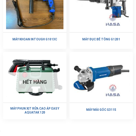
MÁY KHOAN INTOUGH G1013C
MÁY ĐỤC BÊ TÔNG G1201
HẾT HÀNG
MÁY PHUN XỊT RỬA CAO ÁP EASY
MÁY MÀI GÓC G3115
AQUATAK 120