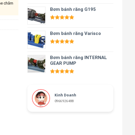
ine chăm
Được xếp
hạng
Bơm bánh răng G195
5.00
5 sao
Được xếp
hạng
5.00
Bơm bánh răng Varisco
5 sao
Được xếp
hạng
5.00
Bơm bánh răng INTERNAL
5 sao
GEAR PUMP
Được xếp
hạng
5.00
5 sao
Kinh Doanh
0966 926 488