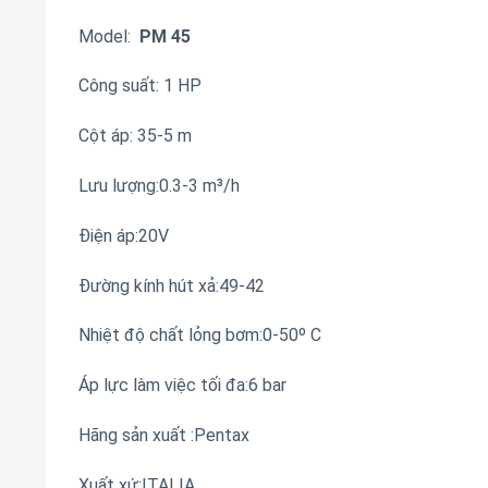
Model:
PM 45
Công suất: 1 HP
Cột áp: 35-5 m
Lưu lượng:0.3-3 m³/h
Điện áp:20V
Đường kính hút xả:49-42
Nhiệt độ chất lỏng bơm:0-50º C
Áp lực làm việc tối đa:6 bar
Hãng sản xuất :Pentax
Xuất xứ:ITALIA