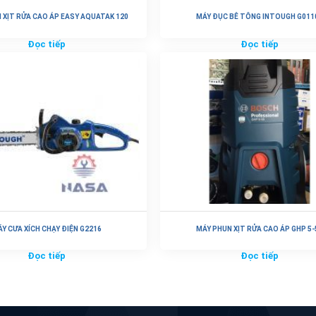
 XỊT RỬA CAO ÁP EASY AQUATAK 120
MÁY ĐỤC BÊ TÔNG INTOUGH G011
Đọc tiếp
Đọc tiếp
Y CƯA XÍCH CHẠY ĐIỆN G2216
MÁY PHUN XỊT RỬA CAO ÁP GHP 5-
Đọc tiếp
Đọc tiếp