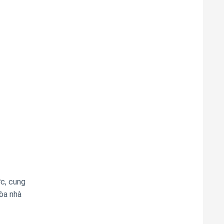
ớc, cung
tòa nhà