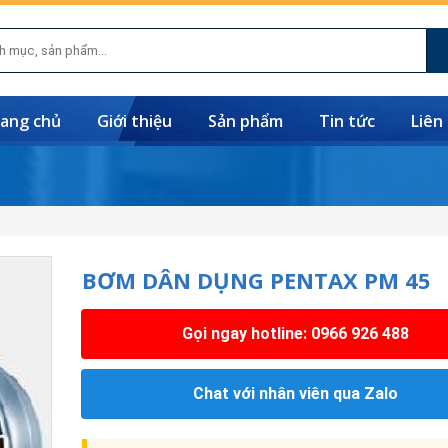
ang chủ
Giới thiệu
Sản phẩm
Tin tức
Liên
BƠM DÂN DỤNG PENTAX PM 45
Gọi ngay hotline: 0966 926 488
Chat với nhân viên qua Zalo