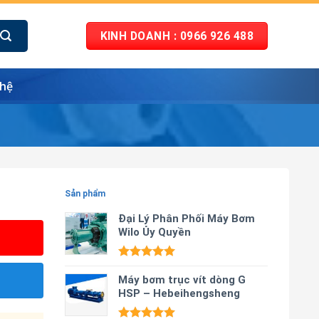
KINH DOANH : 0966 926 488
 hệ
Sản phẩm
Đại Lý Phân Phối Máy Bơm
Wilo Ủy Quyền
Được xếp
hạng
Máy bơm trục vít dòng G
5.00
5 sao
HSP – Hebeihengsheng