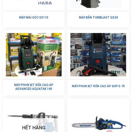
MÁY MÀI GÓC G3115
MÁY BẮN TUMBLAST Q324
MÁY PHUN XỊT RỬA CAO ÁP
MÁY PHUN XỊT RỬA CAO ÁP GHP 5-75
ADVANCED AQUATAK 140
HẾT HÀNG