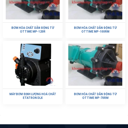
BƠM HÓA CHẤT DẪN ĐỘNG TỪ
BƠM HÓA CHẤT DẪN ĐỘNG TỪ
OTTIME MP-120R
OTTIME MP-100RM
MÁY BƠM ĐỊNH LƯỢNG HOÁ CHẤT
BƠM HÓA CHẤT DẪN ĐỘNG TỪ
ETATRON DLX
OTTIME MP-70RM