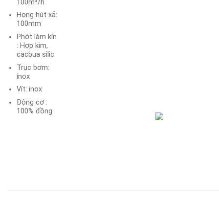
100m³/h
Họng hút xả:
100mm
Phớt làm kín
: Hợp kim,
cacbua silic
Trục bơm:
inox
Vít: inox
Động cơ :
100% đồng