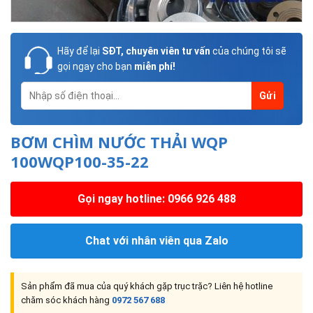
Hãy để lại
SĐT, chuyên viên tư vấn
của chúng tôi sẽ
gọi ngay cho bạn
miễn phí!
BƠM CHÌM NƯỚC THẢI WQP
100WQP100-35-22
Gọi ngay hotline: 0966 926 488
Chat với nhân viên qua Zalo
Sản phẩm đã mua của quý khách gặp trục trặc? Liên hệ hotline
chăm sóc khách hàng
0972 567 688