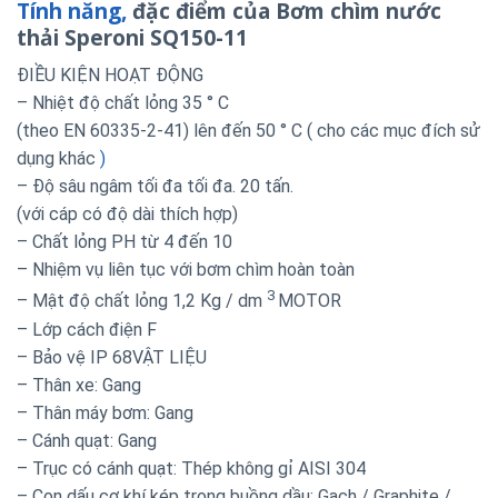
Tính năng,
đặc điểm của Bơm chìm nước
thải Speroni SQ150-11
ĐIỀU KIỆN HOẠT ĐỘNG
– Nhiệt độ chất lỏng
35 °
C
(theo
EN
60335-2-41)
lên đến
50 °
C
(
cho
các
mục đích sử
dụng
khác
)
– Độ sâu ngâm tối đa tối đa. 20 tấn.
(với cáp có độ dài thích hợp)
– Chất lỏng PH từ 4 đến 10
– Nhiệm vụ liên tục với bơm chìm hoàn toàn
3
– Mật độ chất lỏng 1,2 Kg / dm
MOTOR
– Lớp cách điện F
– Bảo vệ IP 68VẬT LIỆU
– Thân xe: Gang
– Thân máy bơm: Gang
– Cánh quạt: Gang
– Trục có cánh quạt: Thép không gỉ AISI 304
– Con dấu cơ khí kép trong buồng dầu: Gạch / Graphite /