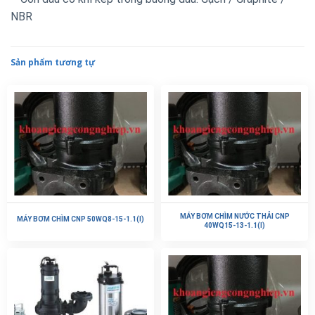
NBR
Sản phẩm tương tự
MÁY BƠM CHÌM NƯỚC THẢI CNP
MÁY BƠM CHÌM CNP 50WQ8-15-1.1(I)
40WQ15-13-1.1(I)