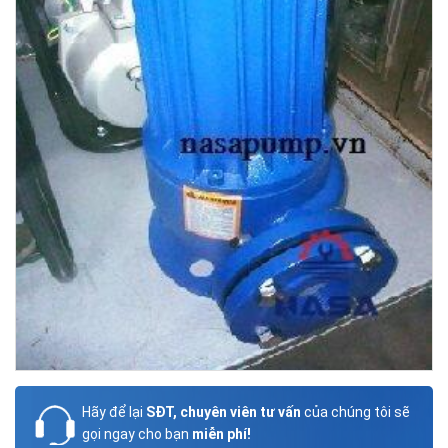
Hãy để lại
SĐT, chuyên viên tư vấn
của chúng tôi sẽ
gọi ngay cho bạn
miễn phí!