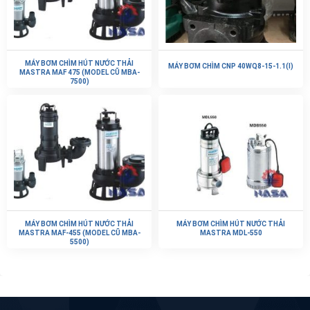
MÁY BƠM CHÌM HÚT NƯỚC THẢI
MÁY BƠM CHÌM CNP 40WQ8-15-1.1(I)
MASTRA MAF 475 (MODEL CŨ MBA-
7500)
MÁY BƠM CHÌM HÚT NƯỚC THẢI
MÁY BƠM CHÌM HÚT NƯỚC THẢI
MASTRA MAF-455 (MODEL CŨ MBA-
MASTRA MDL-550
5500)