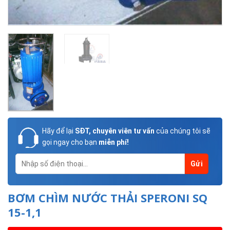
Hãy để lại
SĐT, chuyên viên tư vấn
của chúng tôi sẽ
gọi ngay cho bạn
miễn phí!
BƠM CHÌM NƯỚC THẢI SPERONI SQ
15-1,1