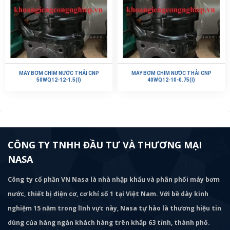
MÁY BƠM CHÌM NƯỚC THẢI CNP
MÁY BƠM CHÌM NƯỚC THẢI CNP
50WQ12-12-1.5(I)
40WQ12-10-0.75(I)
CÔNG TY TNHH ĐẦU TƯ VÀ THƯƠNG MẠI
NASA
Công ty cổ phần VN Nasa là nhà nhập khẩu và phân phối máy bơm
nước, thiết bị điện cơ, cơ khí số 1 tại Việt Nam. Với bề dày kinh
nghiệm 15 năm trong lĩnh vực này, Nasa tự hào là thương hiệu tin
dùng của hàng ngàn khách hàng trên khắp 63 tỉnh, thành phố.