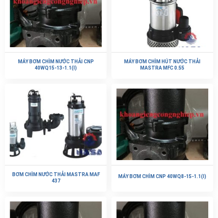
MÁY BƠM CHÌM NƯỚC THẢI CNP
MÁY BƠM CHÌM HÚT NƯỚC THẢI
40WQ15-13-1.1(I)
MASTRA MFC 0.55
BƠM CHÌM NƯỚC THẢI MASTRA MAF
MÁY BƠM CHÌM CNP 40WQ8-15-1.1(I)
437