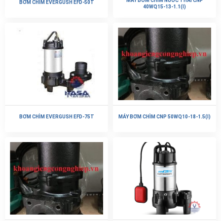
MÁY BƠM CHÌM NƯỚC THẢI CNP
BƠM CHÌM EVERGUSH EFD-50T
40WQ15-13-1.1(I)
BƠM CHÌM EVERGUSH EFD-75T
MÁY BƠM CHÌM CNP 50WQ10-18-1.5(I)