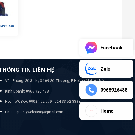
 MST-400
Facebook
Zalo
THÔNG TIN LIÊN HỆ
Văn Phòng: Số 31 Ngõ 109 Sở Thượng, P Hoàng Mai, Hà Nội
0966926488
Kinh Doanh: 0966 926 488
Hotline/CSKH:
0902 192 979 | 024 33 52 3333
Home
Email: quanlywebnasa@gmail.com