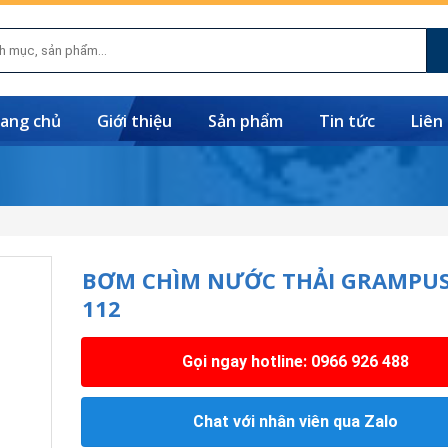
ang chủ
Giới thiệu
Sản phẩm
Tin tức
Liên
BƠM CHÌM NƯỚC THẢI GRAMPUS
112
Gọi ngay hotline: 0966 926 488
Chat với nhân viên qua Zalo