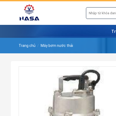
Skip
to
Tìm
kiếm:
content
Tr
Trang chủ
/
Máy bơm nước thải