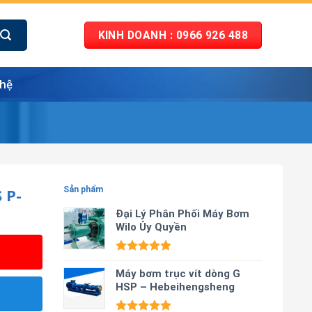
KINH DOANH : 0966 926 488
 hệ
 P-
Sản phẩm
Đại Lý Phân Phối Máy Bơm
Wilo Ủy Quyền
Được xếp
hạng
Máy bơm trục vít dòng G
5.00
5 sao
HSP – Hebeihengsheng