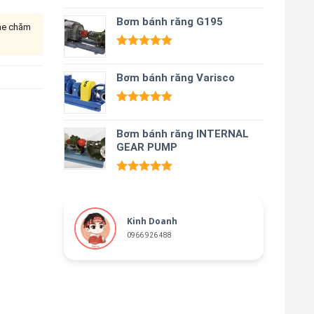
Được xếp
hạng
Bơm bánh răng G195
5.00
ine chăm
5 sao
Được xếp
hạng
5.00
Bơm bánh răng Varisco
5 sao
Được xếp
hạng
5.00
Bơm bánh răng INTERNAL
5 sao
GEAR PUMP
Được xếp
hạng
5.00
5 sao
Kinh Doanh
0966 926 488