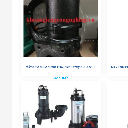
MÁY BƠM CHÌM NƯỚC THẢI CNP 50WQ10-7-0.55(I)
MÁY BƠM C
Đọc tiếp