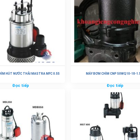
HÌM HÚT NƯỚC THẢI MASTRA MFC 0.55
MÁY BƠM CHÌM CNP 50WQ10-18-1.5
Đọc tiếp
Đọc tiếp