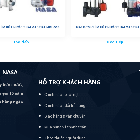
HÌM HÚT NƯỚC THẢI MASTRA MDL-550
MÁY BƠM CHÌM HÚT NƯỚC THẢI MASTRA
Đọc tiếp
Đọc tiếp
 NASA
HỖ TRỢ KHÁCH HÀNG
áy bơm
nước,
nghiệm 15 năm
Chính sách bảo mật
ủa hàng ngàn
Chính sách đổi trả hàng
Giao hàng & vận chuyển
Mua hàng và thanh toán
Thỏa thuận người dùng