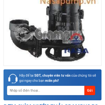
Hãy để lại
SĐT, chuyên viên tư vấn
của chúng tôi sẽ
gọi ngay cho bạn
miễn phí!