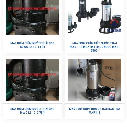
MÁY BƠM CHÌM NƯỚC THẢI CNP
MÁY BƠM CHÌM HÚT NƯỚC THẢI
50WQ12-12-1.5(I)
MASTRA MAF-455 (MODEL CŨ MBA-
5500)
MÁY BƠM CHÌM NƯỚC THẢI CNP
MÁY BƠM CHÌM NƯỚC THẢI MASTRA
40WQ12-10-0.75(I)
MAF 315