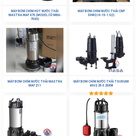
MÁY BƠM CHÌM HÚT NƯỚC THẢI
MÁY BƠM CHÌM NƯỚC THẢI CNP
MASTRA MAF 475 (MODEL CŨ MBA-
50WQ10-15-1.5(I)
7500)
MÁY BƠM CHÌM NƯỚC THẢI MASTRA
MÁY BƠM CHÌM NƯỚC THẢI TSURUMI
MAF 211
40U2.25 0.25KW
Được xếp
hạng
5.00
5 sao