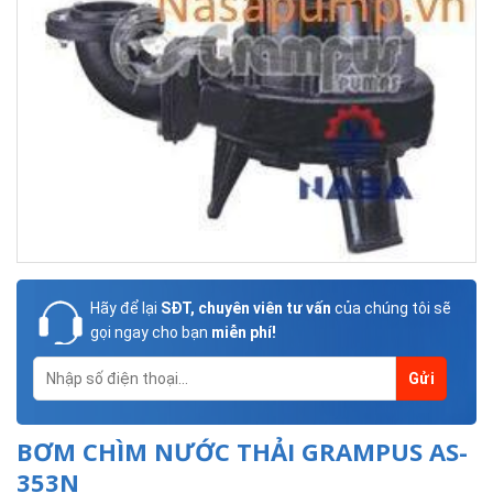
Hãy để lại
SĐT, chuyên viên tư vấn
của chúng tôi sẽ
gọi ngay cho bạn
miễn phí!
BƠM CHÌM NƯỚC THẢI GRAMPUS AS-
353N