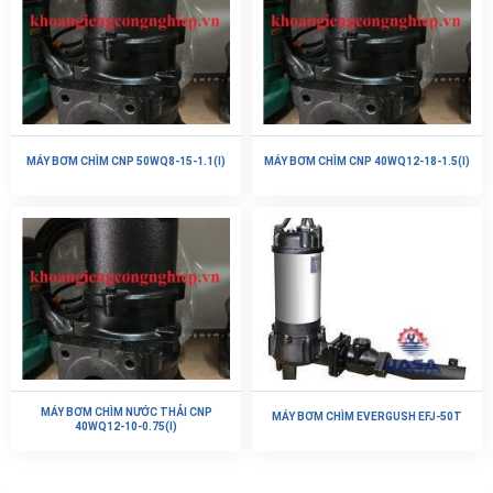
MÁY BƠM CHÌM CNP 50WQ8-15-1.1(I)
MÁY BƠM CHÌM CNP 40WQ12-18-1.5(I)
MÁY BƠM CHÌM NƯỚC THẢI CNP
MÁY BƠM CHÌM EVERGUSH EFJ-50T
40WQ12-10-0.75(I)