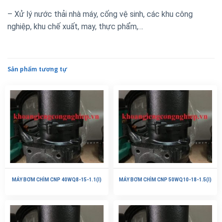
– Xử lý nước thải nhà máy, cống vệ sinh, các khu công
nghiệp, khu chế xuất, may, thực phẩm,…
Sản phẩm tương tự
MÁY BƠM CHÌM CNP 40WQ8-15-1.1(I)
MÁY BƠM CHÌM CNP 50WQ10-18-1.5(I)