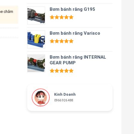
Được xếp
hạng
Bơm bánh răng G195
5.00
ine chăm
5 sao
Được xếp
hạng
5.00
Bơm bánh răng Varisco
5 sao
Được xếp
hạng
5.00
Bơm bánh răng INTERNAL
5 sao
GEAR PUMP
Được xếp
hạng
5.00
5 sao
Kinh Doanh
0966 926 488