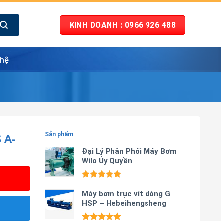
KINH DOANH : 0966 926 488
 hệ
 A-
Sản phẩm
Đại Lý Phân Phối Máy Bơm
Wilo Ủy Quyền
Được xếp
hạng
Máy bơm trục vít dòng G
5.00
5 sao
HSP – Hebeihengsheng