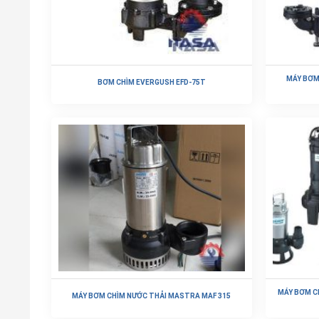
MÁY BƠM
BƠM CHÌM EVERGUSH EFD-75T
Đọc tiếp
MÁY BƠM C
MÁY BƠM CHÌM NƯỚC THẢI MASTRA MAF 315