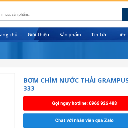
ang chủ
Giới thiệu
Sản phẩm
Tin tức
Liên
BƠM CHÌM NƯỚC THẢI GRAMPUS
333
Gọi ngay hotline: 0966 926 488
Chat với nhân viên qua Zalo