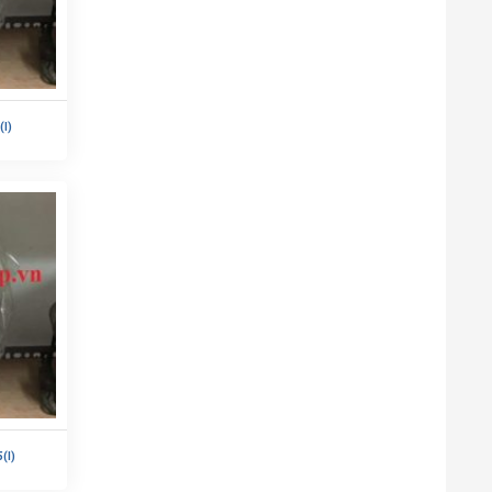
I)
(I)