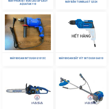
MÁY PHUN XỊT RỬA CAO ÁP EASY
MÁY BẮN TUMBLAST Q324
AQUATAK 110
HẾT HÀNG
MÁY KHOAN INTOUGH G1013C
MÁY KHOAN BẮT VÍT INTOUGH G6010