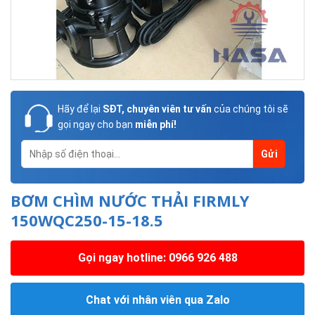
Hãy để lại
SĐT, chuyên viên tư vấn
của chúng tôi sẽ
gọi ngay cho bạn
miễn phí!
BƠM CHÌM NƯỚC THẢI FIRMLY
150WQC250-15-18.5
Gọi ngay hotline: 0966 926 488
Chat với nhân viên qua Zalo