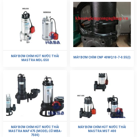
Được xếp
hạng
5.00
5 sao
MÁY BƠM CHÌM HÚT NƯỚC THẢI
MÁY BƠM CHÌM CNP 40WQ10-7-0.55(I)
MASTRA MDL-550
MÁY BƠM CHÌM HÚT NƯỚC THẢI
MÁY BƠM CHÌM HÚT NƯỚC THẢI
MASTRA MAF 475 (MODEL CŨ MBA-
MASTRA MST-400
7500)