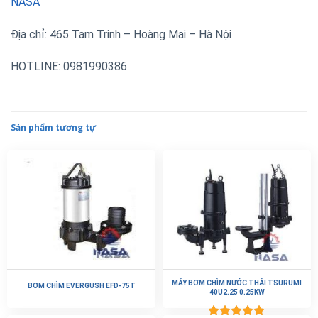
NASA
Địa chỉ: 465 Tam Trinh – Hoàng Mai – Hà Nội
HOTLINE: 0981990386
Sản phẩm tương tự
MÁY BƠM CHÌM NƯỚC THẢI TSURUMI
BƠM CHÌM EVERGUSH EFD-75T
40U2.25 0.25KW