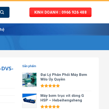
KINH DOANH : 0966 926 488
 hệ
-DVS-
Sản phẩm
Đại Lý Phân Phối Máy Bơm
Wilo Ủy Quyền
Được xếp
hạng
Máy bơm trục vít dòng G
5.00
5 sao
HSP – Hebeihengsheng