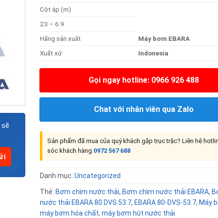
Cột áp (m)
23 – 6.9
Hãng sản xuất
Máy bơm EBARA
Xuất xứ
Indonesia
Gọi ngay hotline: 0966 926 488
Chat với nhân viên qua Zalo
 sẽ
Sản phẩm đã mua của quý khách gặp trục trặc? Liên hệ hotl
sóc khách hàng
0972 567 688
Danh mục:
Uncategorized
Thẻ:
Bơm chìm nước thải
,
Bơm chìm nước thải EBARA
,
B
nước thải EBARA 80 DVS 53.7
,
EBARA 80-DVS-53.7
,
Máy 
máy bơm hóa chất
,
máy bơm hút nước thải