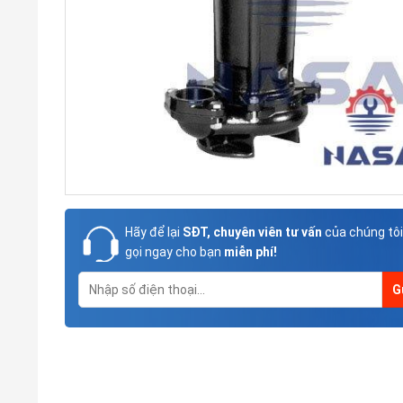
Hãy để lại
SĐT, chuyên viên tư vấn
của chúng tôi
gọi ngay cho bạn
miễn phí!