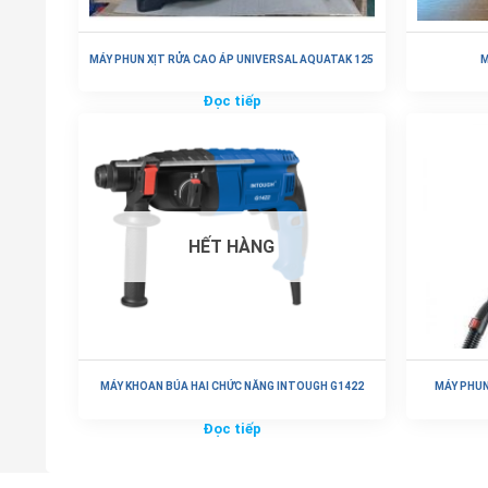
MÁY PHUN XỊT RỬA CAO ÁP UNIVERSAL AQUATAK 125
M
Đọc tiếp
HẾT HÀNG
MÁY KHOAN BÚA HAI CHỨC NĂNG INTOUGH G1422
MÁY PHUN
Đọc tiếp