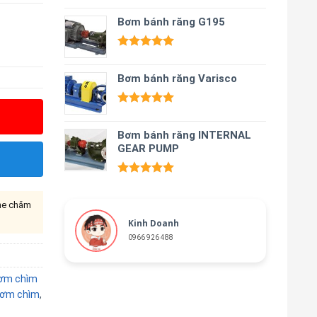
Được xếp
hạng
Bơm bánh răng G195
5.00
5 sao
Được xếp
hạng
5.00
Bơm bánh răng Varisco
5 sao
Được xếp
hạng
5.00
Bơm bánh răng INTERNAL
5 sao
GEAR PUMP
Được xếp
hạng
5.00
ine chăm
5 sao
Kinh Doanh
0966 926 488
ơm chìm
bơm chìm
,