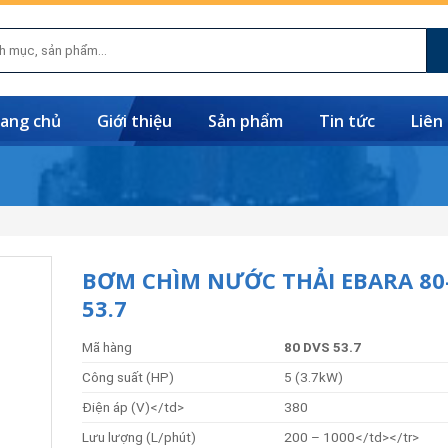
ang chủ
Giới thiệu
Sản phẩm
Tin tức
Liên
BƠM CHÌM NƯỚC THẢI EBARA 80
53.7
Mã hàng
80 DVS 53.7
Công suất (HP)
5 (3.7kW)
Điện áp (V)</td>
380
Lưu lượng (L/phút)
200 – 1000</td></tr>