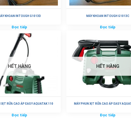
ÁY KHOAN INTOUGH G1013D
MÁY KHOAN INTOUGH G1013C
Đọc tiếp
Đọc tiếp
HẾT HÀNG
HẾT HÀNG
 XỊT RỬA CAO ÁP EASY AQUATAK 110
MÁY PHUN XỊT RỬA CAO ÁP EASY AQUA
Đọc tiếp
Đọc tiếp