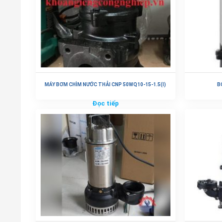
MÁY BƠM CHÌM NƯỚC THẢI CNP 50WQ10-15-1.5(I)
B
Đọc tiếp