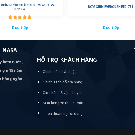
 CHÌM NƯỚC THẢI TSURUMI 40U2.25
BƠM CHÌM EVERGUSH EFD-75T
0.25KW
Được xếp
Đọc tiếp
Đọc tiếp
hạng
5.00
5 sao
 NASA
HỖ TRỢ KHÁCH HÀNG
áy bơm
nước,
nghiệm 15 năm
Chính sách bảo mật
ủa hàng ngàn
Chính sách đổi trả hàng
Giao hàng & vận chuyển
Mua hàng và thanh toán
Thỏa thuận người dùng