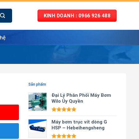
KINH DOANH : 0966 926 488
 hệ
Sản phẩm
Đại Lý Phân Phối Máy Bơm
Wilo Ủy Quyền
Được xếp
hạng
Máy bơm trục vít dòng G
5.00
5 sao
HSP – Hebeihengsheng