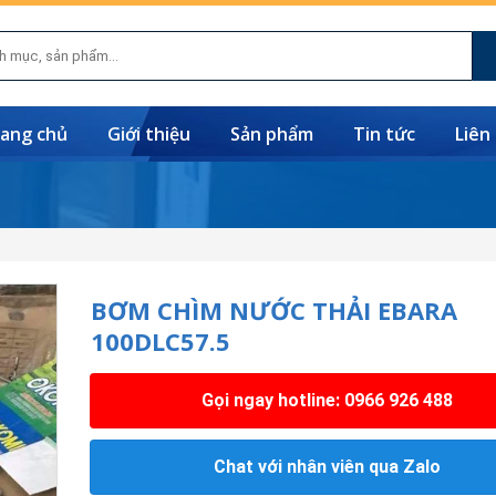
ang chủ
Giới thiệu
Sản phẩm
Tin tức
Liên
BƠM CHÌM NƯỚC THẢI EBARA
100DLC57.5
Gọi ngay hotline: 0966 926 488
Chat với nhân viên qua Zalo