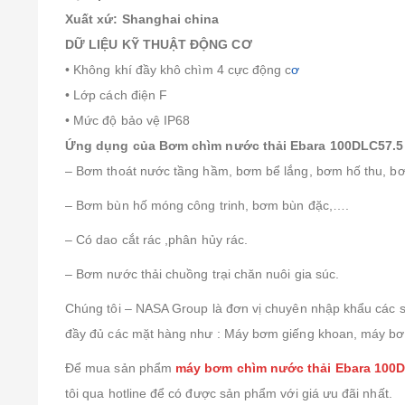
Xuất xứ: Shanghai china
DỮ LIỆU KỸ THUẬT ĐỘNG CƠ
• Không khí đầy khô chìm 4 cực động c
ơ
• Lớp cách điện F
• Mức độ bảo vệ IP68
Ứng dụng của Bơm chìm nước thải Ebara 100DLC57.5
– Bơm thoát nước tầng hầm, bơm bể lắng, bơm hố thu, bơ
– Bơm bùn hố móng công trinh, bơm bùn đặc,….
– Có dao cắt rác ,phân hủy rác.
– Bơm nước thải chuồng trại chăn nuôi gia súc.
Chúng tôi – NASA Group là đơn vị chuyên nhập khẩu các s
đầy đủ các mặt hàng như : Máy bơm giếng khoan, máy b
Để mua sản phẩm
máy bơm chìm nước thải Ebara 100D
tôi qua hotline để có được sản phẩm với giá ưu đãi nhất.