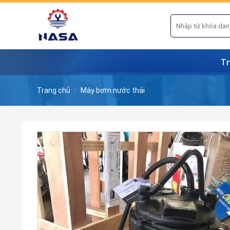
Skip
to
Tìm
kiếm:
content
Tr
Trang chủ
/
Máy bơm nước thải