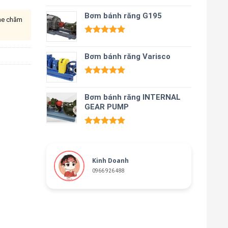
Được xếp
hạng
Bơm bánh răng G195
5.00
ine chăm
5 sao
Được xếp
hạng
5.00
Bơm bánh răng Varisco
5 sao
Được xếp
hạng
5.00
Bơm bánh răng INTERNAL
5 sao
GEAR PUMP
Được xếp
hạng
5.00
5 sao
Kinh Doanh
0966 926 488