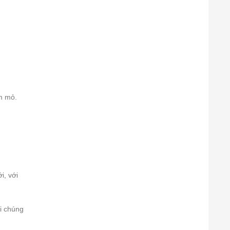
m mỏ.
i, với
i chúng