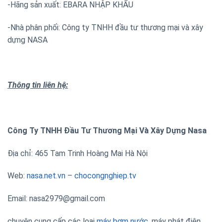
-Hãng sản xuất: EBARA NHẬP KHẨU
-Nhà phân phối: Công ty TNHH đầu tư thương mại và xây
dựng NASA
Thông tin liên hệ:
Công Ty TNHH Đầu Tư Thương Mại Và Xây Dựng Nasa
Địa chỉ: 465 Tam Trinh Hoàng Mai Hà Nội
Web:
nasa.net.vn
–
chocongnghiep.tv
Email: nasa2979@gmail.com
chuyên cung cấp các loại
máy bơm nước
, máy phát điện,