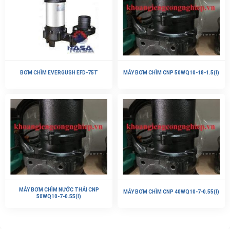
BƠM CHÌM EVERGUSH EFD-75T
MÁY BƠM CHÌM CNP 50WQ10-18-1.5(I)
MÁY BƠM CHÌM NƯỚC THẢI CNP
MÁY BƠM CHÌM CNP 40WQ10-7-0.55(I)
50WQ10-7-0.55(I)