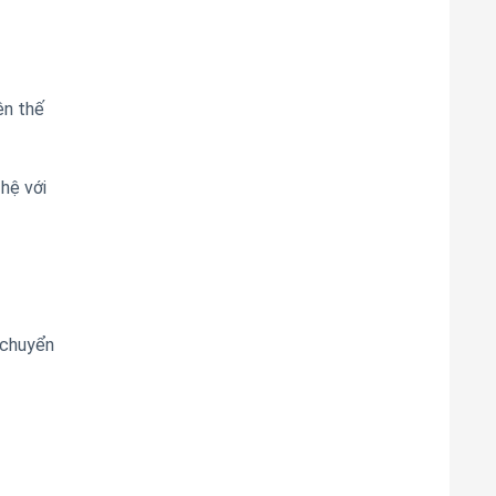
ên thế
hệ với
 chuyển