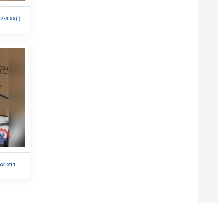
-0.55(I)
AF 211