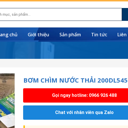
ang chủ
Giới thiệu
Sản phẩm
Tin tức
Liên
BƠM CHÌM NƯỚC THẢI 200DL545
Gọi ngay hotline: 0966 926 488
Chat với nhân viên qua Zalo