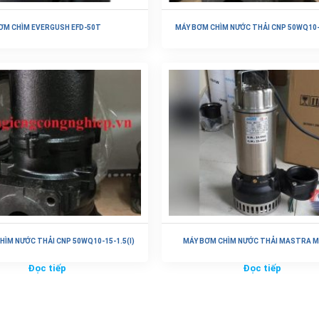
ƠM CHÌM EVERGUSH EFD-50T
MÁY BƠM CHÌM NƯỚC THẢI CNP 50WQ10-7
Đọc tiếp
Đọc tiếp
HÌM NƯỚC THẢI CNP 50WQ10-15-1.5(I)
MÁY BƠM CHÌM NƯỚC THẢI MASTRA M
Đọc tiếp
Đọc tiếp