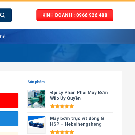
KINH DOANH : 0966 926 488
 hệ
Sản phẩm
Đại Lý Phân Phối Máy Bơm
Wilo Ủy Quyền
Được xếp
hạng
Máy bơm trục vít dòng G
5.00
5 sao
HSP – Hebeihengsheng