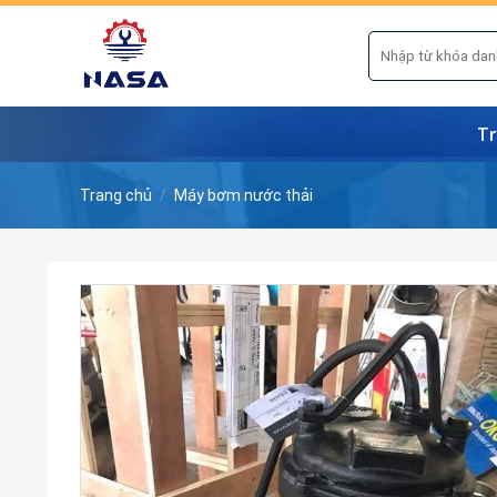
Skip
to
Tìm
kiếm:
content
Tr
Trang chủ
/
Máy bơm nước thải