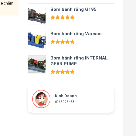
ine chăm
Được xếp
hạng
Bơm bánh răng G195
5.00
5 sao
Được xếp
hạng
5.00
Bơm bánh răng Varisco
5 sao
Được xếp
hạng
5.00
Bơm bánh răng INTERNAL
5 sao
GEAR PUMP
Được xếp
hạng
5.00
5 sao
Kinh Doanh
0966 926 488