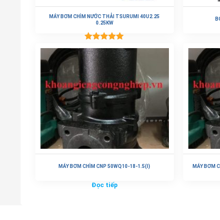
MÁY BƠM CHÌM NƯỚC THẢI TSURUMI 40U2.25
B
0.25KW
Được xếp
Đọc tiếp
hạng
5.00
5 sao
MÁY BƠM CHÌM CNP 50WQ10-18-1.5(I)
MÁY BƠM C
Đọc tiếp