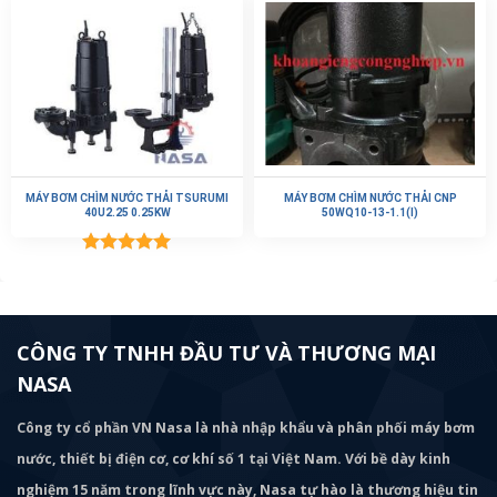
MÁY BƠM CHÌM NƯỚC THẢI TSURUMI
MÁY BƠM CHÌM NƯỚC THẢI CNP
40U2.25 0.25KW
50WQ10-13-1.1(I)
Được xếp
hạng
5.00
5 sao
CÔNG TY TNHH ĐẦU TƯ VÀ THƯƠNG MẠI
NASA
Công ty cổ phần VN Nasa là nhà nhập khẩu và phân phối máy bơm
nước, thiết bị điện cơ, cơ khí số 1 tại Việt Nam. Với bề dày kinh
nghiệm 15 năm trong lĩnh vực này, Nasa tự hào là thương hiệu tin