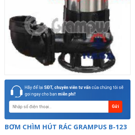
Hãy để lại
SĐT, chuyên viên tư vấn
của chúng tôi sẽ
gọi ngay cho bạn
miễn phí!
BƠM CHÌM HÚT RÁC GRAMPUS B-123