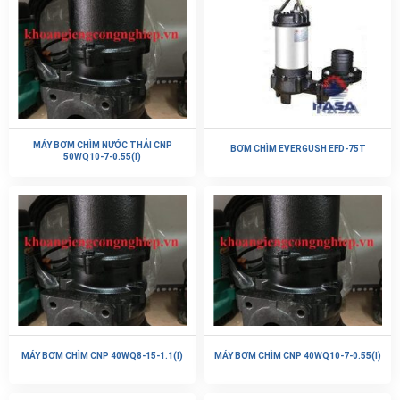
MÁY BƠM CHÌM NƯỚC THẢI CNP
BƠM CHÌM EVERGUSH EFD-75T
50WQ10-7-0.55(I)
MÁY BƠM CHÌM CNP 40WQ8-15-1.1(I)
MÁY BƠM CHÌM CNP 40WQ10-7-0.55(I)