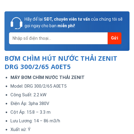
Hãy để lại
SĐT, chuyên viên tư vấn
của chúng tôi sẽ
gọi ngay cho bạn
miễn phí!
BƠM CHÌM HÚT NƯỚC THẢI ZENIT
DRG 300/2/65 A0ET5
MÁY BƠM CHÌM NƯỚC THẢI ZENIT
Model: DRG 300/2/65 A0ET5
Công Suất: 2.2 kW
Điện Áp: 3pha 380V
Cột Áp: 15.8 – 3.3 m
Lưu Lương: 14 – 86 m3/h
Xuất xứ: Ý