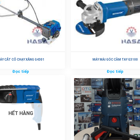
ÁY CẮT CỎ CHẠY XĂNG G4301
MÁY MÀI GÓC CẦM TAY G3100
Đọc tiếp
Đọc tiếp
HẾT HÀNG