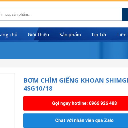
ang chủ
Giới thiệu
Sản phẩm
Tin tức
Liên
BƠM CHÌM GIẾNG KHOAN SHIMG
4SG10/18
Gọi ngay hotline: 0966 926 488
Chat với nhân viên qua Zalo