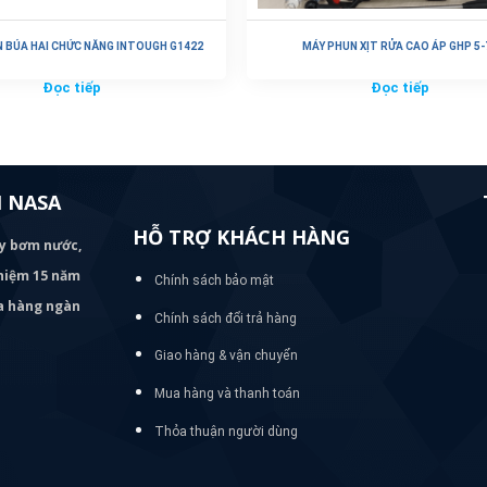
 BÚA HAI CHỨC NĂNG INTOUGH G1422
MÁY PHUN XỊT RỬA CAO ÁP GHP 5-
Đọc tiếp
Đọc tiếp
 NASA
HỖ TRỢ KHÁCH HÀNG
áy bơm
nước,
nghiệm 15 năm
Chính sách bảo mật
ủa hàng ngàn
Chính sách đổi trả hàng
Giao hàng & vận chuyển
Mua hàng và thanh toán
Thỏa thuận người dùng