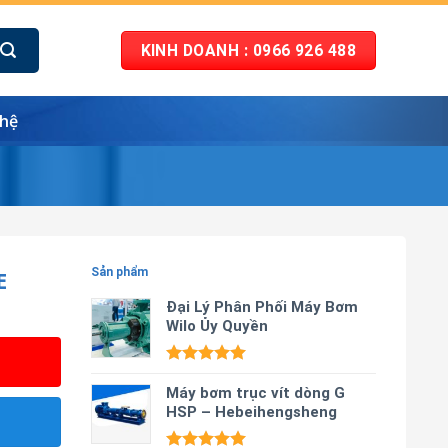
KINH DOANH : 0966 926 488
 hệ
E
Sản phẩm
Đại Lý Phân Phối Máy Bơm
Wilo Ủy Quyền
Được xếp
hạng
Máy bơm trục vít dòng G
5.00
5 sao
HSP – Hebeihengsheng