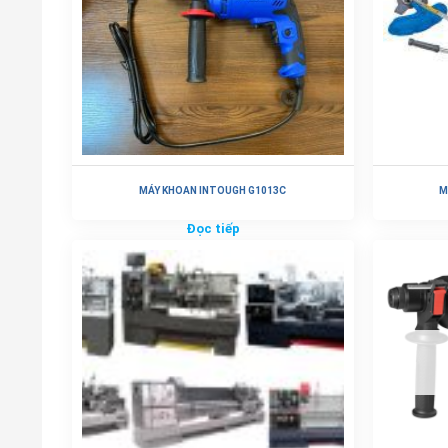
MÁY KHOAN INTOUGH G1013C
M
Đọc tiếp