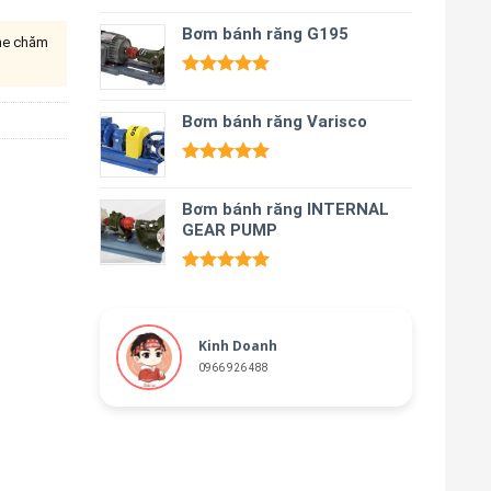
Được xếp
hạng
Bơm bánh răng G195
5.00
ine chăm
5 sao
Được xếp
hạng
5.00
Bơm bánh răng Varisco
5 sao
Được xếp
hạng
5.00
Bơm bánh răng INTERNAL
5 sao
GEAR PUMP
Được xếp
hạng
5.00
5 sao
Kinh Doanh
0966 926 488