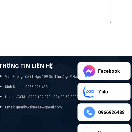
THÔNG TIN LIÊN HỆ
Facebook
Văn Phòng: Số 31 Ngõ 109 Sở Thượng, P Hoàng Mai, Hà Nội
Kinh Doanh: 0966 926 488
Zalo
Hotline/CSKH:
0902 192 979 | 024 33 52 3333
Email: quanlywebnasa@gmail.com
0966926488